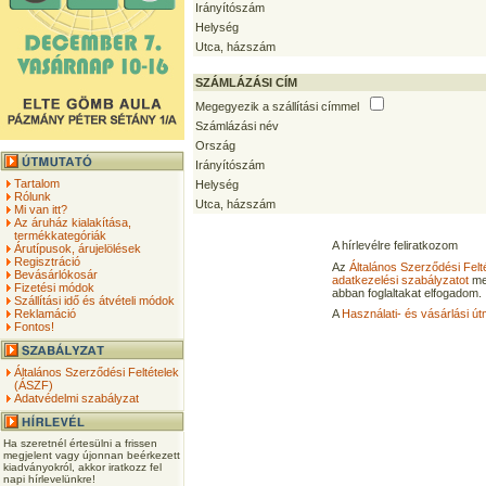
Irányítószám
Helység
Utca, házszám
SZÁMLÁZÁSI CÍM
Megegyezik a szállítási címmel
Számlázási név
Ország
Irányítószám
Tartalom
Helység
Rólunk
Utca, házszám
Mi van itt?
Az áruház kialakítása,
termékkategóriák
A hírlevélre feliratkozom
Árutípusok, árujelölések
Regisztráció
Az
Általános Szerződési Felt
Bevásárlókosár
adatkezelési szabályzatot
me
Fizetési módok
abban foglaltakat elfogadom.
Szállítási idő és átvételi módok
Reklamáció
A
Használati- és vásárlási út
Fontos!
Általános Szerződési Feltételek
(ÁSZF)
Adatvédelmi szabályzat
Ha szeretnél értesülni a frissen
megjelent vagy újonnan beérkezett
kiadványokról, akkor iratkozz fel
napi hírlevelünkre!