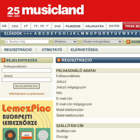
Felhasználónév
FELHASZNÁLÓ ADATAI
Jelszó
Felhasználónév
Jelszó
Jelszó mégegyszer
Név
elfelejtettem a jelszavam
E-mail cím
E-mail cím mégegyszer
Mobil telefonszám
Stabil telefonszám
SZÁLLÍTÁSI CÍM
Szállítási név
Ország