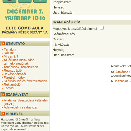
Irányítószám
Helység
Utca, házszám
SZÁMLÁZÁSI CÍM
Megegyezik a szállítási címmel
Számlázási név
Ország
Irányítószám
Tartalom
Helység
Rólunk
Utca, házszám
Mi van itt?
Az áruház kialakítása,
termékkategóriák
A hírlevélre f
Árutípusok, árujelölések
Regisztráció
Az
Általános 
Bevásárlókosár
tudomásul vet
Fizetési módok
Szállítási idő és átvételi módok
A
Használati- 
Reklamáció
Fontos!
Általános Szerződési Feltételek
(ÁSZF)
Adatvédelmi szabályzat
Ha szeretnél értesülni a frissen
megjelent vagy újonnan beérkezett
kiadványokról, akkor iratkozz fel
napi hírlevelünkre!