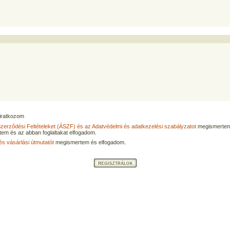
eliratkozom
Szerződési Feltételeket (ÁSZF) és az Adatvédelmi és adatkezelési szabályzatot
megismertem
tem és az abban foglaltakat elfogadom.
és vásárlási útmutatót
megismertem és elfogadom.