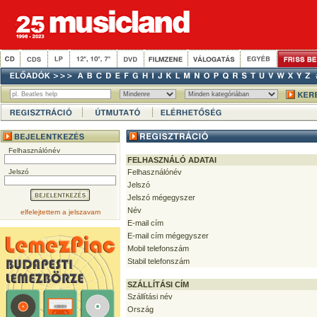
Felhasználónév
FELHASZNÁLÓ ADATAI
Jelszó
Felhasználónév
Jelszó
Jelszó mégegyszer
Név
elfelejtettem a jelszavam
E-mail cím
E-mail cím mégegyszer
Mobil telefonszám
Stabil telefonszám
SZÁLLÍTÁSI CÍM
Szállítási név
Ország