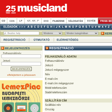
Felhasználónév
FELHASZNÁLÓ ADATAI
Jelszó
Felhasználónév
Jelszó
Jelszó mégegyszer
Név
elfelejtettem a jelszavam
E-mail cím
E-mail cím mégegyszer
Mobil telefonszám
Stabil telefonszám
SZÁLLÍTÁSI CÍM
Szállítási név
Ország