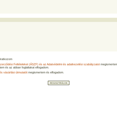
eliratkozom
Szerződési Feltételeket (ÁSZF) és az Adatvédelmi és adatkezelési szabályzatot
megismertem
tem és az abban foglaltakat elfogadom.
és vásárlási útmutatót
megismertem és elfogadom.