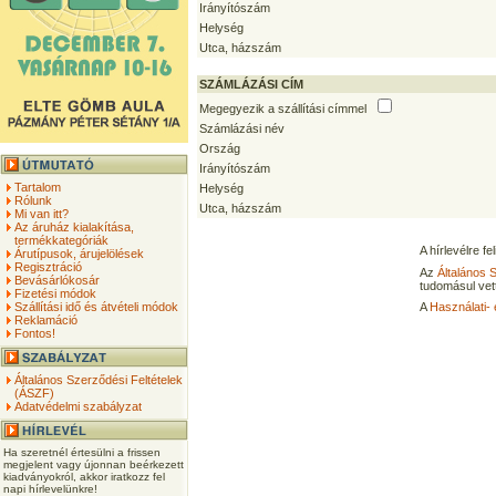
Irányítószám
Helység
Utca, házszám
SZÁMLÁZÁSI CÍM
Megegyezik a szállítási címmel
Számlázási név
Ország
Irányítószám
Tartalom
Helység
Rólunk
Utca, házszám
Mi van itt?
Az áruház kialakítása,
termékkategóriák
A hírlevélre f
Árutípusok, árujelölések
Regisztráció
Az
Általános 
Bevásárlókosár
tudomásul vet
Fizetési módok
Szállítási idő és átvételi módok
A
Használati- 
Reklamáció
Fontos!
Általános Szerződési Feltételek
(ÁSZF)
Adatvédelmi szabályzat
Ha szeretnél értesülni a frissen
megjelent vagy újonnan beérkezett
kiadványokról, akkor iratkozz fel
napi hírlevelünkre!