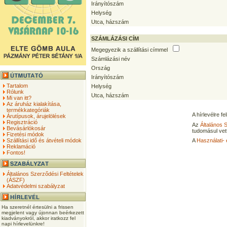
Irányítószám
Helység
Utca, házszám
SZÁMLÁZÁSI CÍM
Megegyezik a szállítási címmel
Számlázási név
Ország
Irányítószám
Tartalom
Helység
Rólunk
Utca, házszám
Mi van itt?
Az áruház kialakítása,
termékkategóriák
A hírlevélre f
Árutípusok, árujelölések
Regisztráció
Az
Általános 
Bevásárlókosár
tudomásul vet
Fizetési módok
Szállítási idő és átvételi módok
A
Használati- 
Reklamáció
Fontos!
Általános Szerződési Feltételek
(ÁSZF)
Adatvédelmi szabályzat
Ha szeretnél értesülni a frissen
megjelent vagy újonnan beérkezett
kiadványokról, akkor iratkozz fel
napi hírlevelünkre!