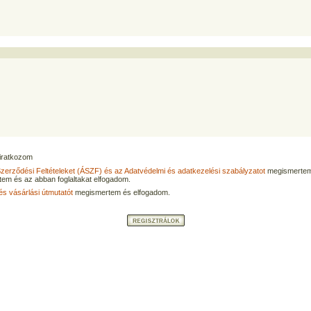
eliratkozom
Szerződési Feltételeket (ÁSZF) és az Adatvédelmi és adatkezelési szabályzatot
megismertem
tem és az abban foglaltakat elfogadom.
és vásárlási útmutatót
megismertem és elfogadom.