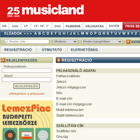
Felhasználónév
FELHASZNÁLÓ ADATAI
Jelszó
Felhasználónév
Jelszó
Jelszó mégegyszer
Név
elfelejtettem a jelszavam
E-mail cím
E-mail cím mégegyszer
Mobil telefonszám
Stabil telefonszám
SZÁLLÍTÁSI CÍM
Szállítási név
Ország