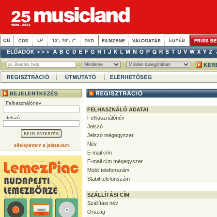
Felhasználónév
FELHASZNÁLÓ ADATAI
Jelszó
Felhasználónév
Jelszó
Jelszó mégegyszer
Név
elfelejtettem a jelszavam
E-mail cím
E-mail cím mégegyszer
Mobil telefonszám
Stabil telefonszám
SZÁLLÍTÁSI CÍM
Szállítási név
Ország