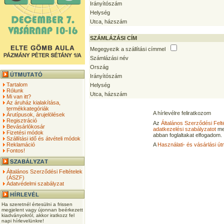
Irányítószám
Helység
Utca, házszám
SZÁMLÁZÁSI CÍM
Megegyezik a szállítási címmel
Számlázási név
Ország
Irányítószám
Tartalom
Helység
Rólunk
Utca, házszám
Mi van itt?
Az áruház kialakítása,
termékkategóriák
A hírlevélre feliratkozom
Árutípusok, árujelölések
Regisztráció
Az
Általános Szerződési Felt
Bevásárlókosár
adatkezelési szabályzatot
me
Fizetési módok
abban foglaltakat elfogadom.
Szállítási idő és átvételi módok
Reklamáció
A
Használati- és vásárlási út
Fontos!
Általános Szerződési Feltételek
(ÁSZF)
Adatvédelmi szabályzat
Ha szeretnél értesülni a frissen
megjelent vagy újonnan beérkezett
kiadványokról, akkor iratkozz fel
napi hírlevelünkre!