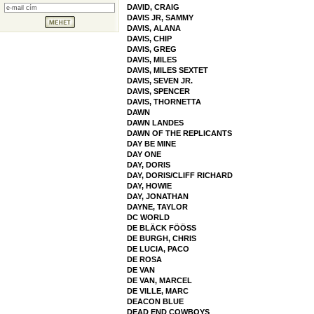
DAVID, CRAIG
DAVIS JR, SAMMY
DAVIS, ALANA
DAVIS, CHIP
DAVIS, GREG
DAVIS, MILES
DAVIS, MILES SEXTET
DAVIS, SEVEN JR.
DAVIS, SPENCER
DAVIS, THORNETTA
DAWN
DAWN LANDES
DAWN OF THE REPLICANTS
DAY BE MINE
DAY ONE
DAY, DORIS
DAY, DORIS/CLIFF RICHARD
DAY, HOWIE
DAY, JONATHAN
DAYNE, TAYLOR
DC WORLD
DE BLÄCK FÖÖSS
DE BURGH, CHRIS
DE LUCIA, PACO
DE ROSA
DE VAN
DE VAN, MARCEL
DE VILLE, MARC
DEACON BLUE
DEAD END COWBOYS