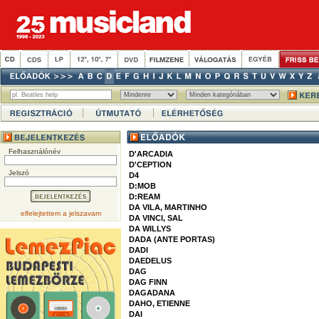
Felhasználónév
D'ARCADIA
D'CEPTION
Jelszó
D4
D:MOB
D:REAM
DA VILA, MARTINHO
elfelejtettem a jelszavam
DA VINCI, SAL
DA WILLYS
DADA (ANTE PORTAS)
DADI
DAEDELUS
DAG
DAG FINN
DAGADANA
DAHO, ETIENNE
DAI