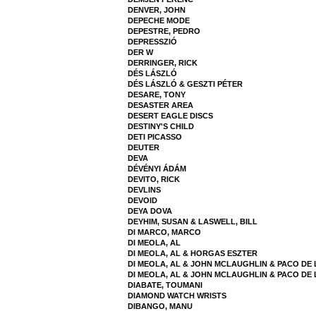
DENVER, JOHN
DEPECHE MODE
DEPESTRE, PEDRO
DEPRESSZIÓ
DER W
DERRINGER, RICK
DÉS LÁSZLÓ
DÉS LÁSZLÓ & GESZTI PÉTER
DESARE, TONY
DESASTER AREA
DESERT EAGLE DISCS
DESTINY'S CHILD
DETI PICASSO
DEUTER
DEVA
DÉVÉNYI ÁDÁM
DEVITO, RICK
DEVLINS
DEVOID
DEYA DOVA
DEYHIM, SUSAN & LASWELL, BILL
DI MARCO, MARCO
DI MEOLA, AL
DI MEOLA, AL & HORGAS ESZTER
DI MEOLA, AL & JOHN MCLAUGHLIN & PACO DE 
DI MEOLA, AL & JOHN MCLAUGHLIN & PACO DE 
DIABATE, TOUMANI
DIAMOND WATCH WRISTS
DIBANGO, MANU