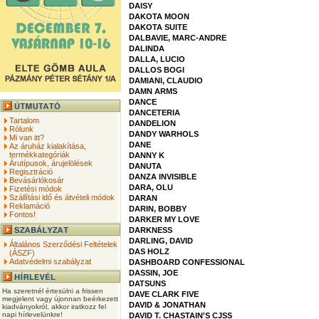
DAISY
DAKOTA MOON
DAKOTA SUITE
DALBAVIE, MARC-ANDRE
DALINDA
DALLA, LUCIO
DALLOS BOGI
DAMIANI, CLAUDIO
DAMN ARMS
DANCE
DANCETERIA
Tartalom
DANDELION
Rólunk
DANDY WARHOLS
Mi van itt?
DANE
Az áruház kialakítása,
termékkategóriák
DANNY K
Árutípusok, árujelölések
DANUTA
Regisztráció
DANZA INVISIBLE
Bevásárlókosár
DARA, OLU
Fizetési módok
Szállítási idő és átvételi módok
DARAN
Reklamáció
DARIN, BOBBY
Fontos!
DARKER MY LOVE
DARKNESS
DARLING, DAVID
Általános Szerződési Feltételek
DAS HOLZ
(ÁSZF)
Adatvédelmi szabályzat
DASHBOARD CONFESSIONAL
DASSIN, JOE
DATSUNS
Ha szeretnél értesülni a frissen
DAVE CLARK FIVE
megjelent vagy újonnan beérkezett
DAVID & JONATHAN
kiadványokról, akkor iratkozz fel
napi hírlevelünkre!
DAVID T. CHASTAIN'S CJSS