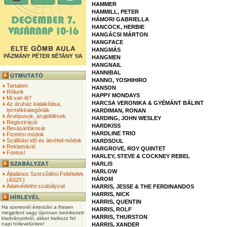
HAMMER
HAMMILL, PETER
HÁMORI GABRIELLA
HANCOCK, HERBIE
HANGÁCSI MÁRTON
HANGFACE
HANGMÁS
HANGMEN
HANGNAIL
HANNIBAL
HANNO, YOSHIHIRO
Tartalom
HANSON
Rólunk
HAPPY MONDAYS
Mi van itt?
HARCSA VERONIKA & GYÉMÁNT BÁLINT
Az áruház kialakítása,
termékkategóriák
HARDIMAN, RONAN
Árutípusok, árujelölések
HARDING, JOHN WESLEY
Regisztráció
HARDKISS
Bevásárlókosár
HARDLINE TRIO
Fizetési módok
Szállítási idő és átvételi módok
HARDSOUL
Reklamáció
HARGROVE, ROY QUINTET
Fontos!
HARLEY, STEVE & COCKNEY REBEL
HARLIS
HARLOW
Általános Szerződési Feltételek
HÁROM
(ÁSZF)
Adatvédelmi szabályzat
HARRIS, JESSE & THE FERDINANDOS
HARRIS, NICK
HARRIS, QUENTIN
Ha szeretnél értesülni a frissen
HARRIS, ROLF
megjelent vagy újonnan beérkezett
HARRIS, THURSTON
kiadványokról, akkor iratkozz fel
napi hírlevelünkre!
HARRIS, XANDER