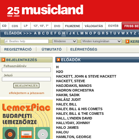
Felhasználónév
H
H2O
Jelszó
HACKETT, JOHN & STEVE HACKETT
HACKETT, STEVE
HADJIDAKIS, MANOS
HADRON ORCHESTRA
elfelejtettem a jelszavam
HAKIM, SADIK
HALÁSZ JUDIT
HALEY, BILL
HALEY, BILL & HIS COMETS
HALEY, BILL & THE COMETS
HALL, LYNDEN DAVID
HALLYDAY, JOHNNY
HALO JAMES
HALOU
HAMILTON, GEORGE