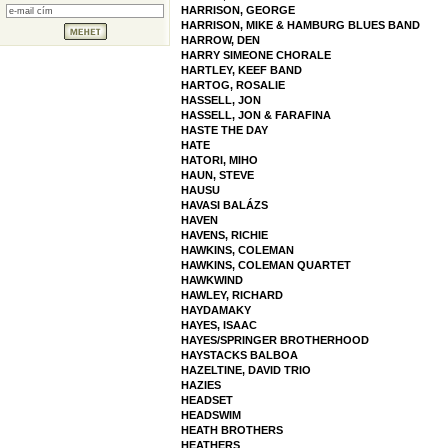
HARRISON, GEORGE
HARRISON, MIKE & HAMBURG BLUES BAND
HARROW, DEN
HARRY SIMEONE CHORALE
HARTLEY, KEEF BAND
HARTOG, ROSALIE
HASSELL, JON
HASSELL, JON & FARAFINA
HASTE THE DAY
HATE
HATORI, MIHO
HAUN, STEVE
HAUSU
HAVASI BALÁZS
HAVEN
HAVENS, RICHIE
HAWKINS, COLEMAN
HAWKINS, COLEMAN QUARTET
HAWKWIND
HAWLEY, RICHARD
HAYDAMAKY
HAYES, ISAAC
HAYES/SPRINGER BROTHERHOOD
HAYSTACKS BALBOA
HAZELTINE, DAVID TRIO
HAZIES
HEADSET
HEADSWIM
HEATH BROTHERS
HEATHERS