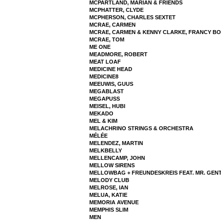
MCPARTLAND, MARIAN & FRIENDS
MCPHATTER, CLYDE
MCPHERSON, CHARLES SEXTET
MCRAE, CARMEN
MCRAE, CARMEN & KENNY CLARKE, FRANCY BO
MCRAE, TOM
ME ONE
MEADMORE, ROBERT
MEAT LOAF
MEDICINE HEAD
MEDICINE8
MEEUWIS, GUUS
MEGABLAST
MEGAPUSS
MEISEL, HUBI
MEKADO
MEL & KIM
MELACHRINO STRINGS & ORCHESTRA
MÉLÉE
MELENDEZ, MARTIN
MELKBELLY
MELLENCAMP, JOHN
MELLOW SIRENS
MELLOWBAG + FREUNDESKREIS FEAT. MR. GEN
MELODY CLUB
MELROSE, IAN
MELUA, KATIE
MEMORIA AVENUE
MEMPHIS SLIM
MEN