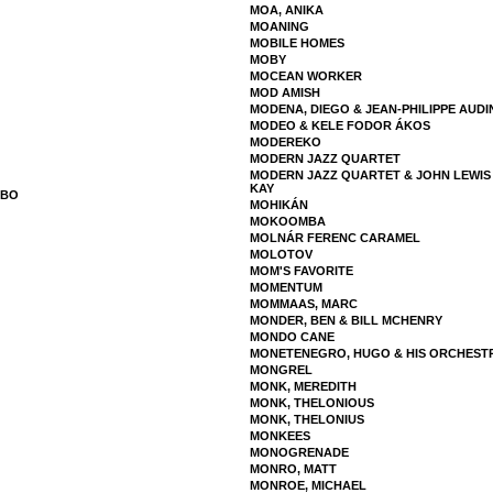
MOA, ANIKA
MOANING
MOBILE HOMES
MOBY
MOCEAN WORKER
MOD AMISH
MODENA, DIEGO & JEAN-PHILIPPE AUDI
MODEO & KELE FODOR ÁKOS
MODEREKO
MODERN JAZZ QUARTET
MODERN JAZZ QUARTET & JOHN LEWIS 
KAY
MBO
MOHIKÁN
MOKOOMBA
MOLNÁR FERENC CARAMEL
MOLOTOV
MOM'S FAVORITE
MOMENTUM
MOMMAAS, MARC
MONDER, BEN & BILL MCHENRY
MONDO CANE
MONETENEGRO, HUGO & HIS ORCHEST
MONGREL
MONK, MEREDITH
MONK, THELONIOUS
MONK, THELONIUS
MONKEES
MONOGRENADE
MONRO, MATT
MONROE, MICHAEL