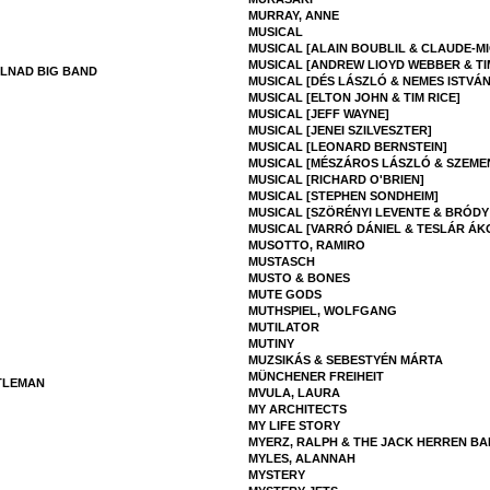
MURRAY, ANNE
MUSICAL
MUSICAL [ALAIN BOUBLIL & CLAUDE-
MUSICAL [ANDREW LIOYD WEBBER & TIM
LNAD BIG BAND
MUSICAL [DÉS LÁSZLÓ & NEMES ISTVÁN
MUSICAL [ELTON JOHN & TIM RICE]
MUSICAL [JEFF WAYNE]
MUSICAL [JENEI SZILVESZTER]
MUSICAL [LEONARD BERNSTEIN]
MUSICAL [MÉSZÁROS LÁSZLÓ & SZEME
MUSICAL [RICHARD O'BRIEN]
MUSICAL [STEPHEN SONDHEIM]
MUSICAL [SZÖRÉNYI LEVENTE & BRÓDY
MUSICAL [VARRÓ DÁNIEL & TESLÁR ÁK
MUSOTTO, RAMIRO
MUSTASCH
MUSTO & BONES
MUTE GODS
MUTHSPIEL, WOLFGANG
MUTILATOR
MUTINY
MUZSIKÁS & SEBESTYÉN MÁRTA
MÜNCHENER FREIHEIT
TLEMAN
MVULA, LAURA
MY ARCHITECTS
MY LIFE STORY
MYERZ, RALPH & THE JACK HERREN B
MYLES, ALANNAH
MYSTERY