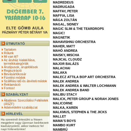
MADREDEUS
MADRUGADA
MAFFAY, PETER
MAFFIA, LISA
MÁGA ZOLTÁN
MAGAL, SIDNEY
MAGIC SLIM & THE TEARDROPS
MAGIC!
MAGNETIK
MAHAVISHNU ORCHESTRA
MAHER, MATT
Tartalom
MAHÓ ANDREA
Rólunk
MAISKY, MISCHA
Mi van itt?
MAJICAL CLOUDZ
Az áruház kialakítása,
termékkategóriák
MAJOR BALÁZS
Árutípusok, árujelölések
MALACHAI
Regisztráció
MALAKA
Bevásárlókosár
MALECZ ATTILA BOP ART ORCHESTRA
Fizetési módok
Szállítási idő és átvételi módok
MALEK ANDREA
Reklamáció
MALEK ANDREA & WALTER LOCHMANN
Fontos!
MALEK ANDREA BAND
MALIBU STACY
MALICK, PETER GROUP & NORAH JONES
Általános Szerződési Feltételek
MALICORNE
(ÁSZF)
Adatvédelmi szabályzat
MALKA, KAREN
MALKMUS, STEPHEN & THE JICKS
MALLET
Ha szeretnél értesülni a frissen
MAMA'S BOYS
megjelent vagy újonnan beérkezett
MAMBO KURT
kiadványokról, akkor iratkozz fel
napi hírlevelünkre!
MAMBRÚ