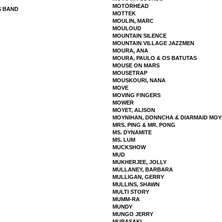
MOTÖRHEAD
S BAND
MOTTEK
MOULIN, MARC
MOULOUD
MOUNTAIN SILENCE
MOUNTAIN VILLAGE JAZZMEN
MOURA, ANA
MOURA, PAULO & OS BATUTAS
MOUSE ON MARS
MOUSETRAP
MOUSKOURI, NANA
MOVE
MOVING FINGERS
MOWER
MOYET, ALISON
MOYNIHAN, DONNCHA & DIARMAID MOY
MRS. PING & MR. PONG
MS. DYNAMITE
MS. LUM
MUCKSHOW
MUD
MUKHERJEE, JOLLY
MULLANEY, BARBARA
MULLIGAN, GERRY
MULLINS, SHAWN
MULTI STORY
MUMM-RA
MUNDY
MUNGO JERRY
MURASAKI