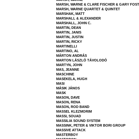
MARSH, WARNE & CLARE FISCHER & GARY FOS
MARSH, WARNE QUARTET & QUINTET
MARSHAK, MATT
MARSHALL & ALEXANDER
MARSHALL, JOHN C.
MARTIN, DEAN
MARTIN, JANIS
MARTIN, JUSTIN
MARTIN, RICKY
MARTINELLI
MARTINO, AL
MÁRTON ANDRÁS
MARTON LÁSZLÓ TÁVOLODÓ
MARTYN, JOHN
MAS, JEANNE
MASCHINE
MASEKELA, HUGH
MASI
MÁSIK JÁNOS
MASK
MASON, DAVE
MASON, RENA
MASON, ROD BAND
MASSEL KLEZMORIM
MASSI, SOUAD
MASSILIA SOUND SYSTEM
MASSINK, PETER & VIKTOR BORI GROUP
MASSIVE ATTACK
MASTERBOY