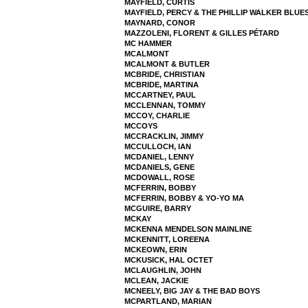
MAYFIELD, CURTIS
MAYFIELD, PERCY & THE PHILLIP WALKER BLUE
MAYNARD, CONOR
MAZZOLENI, FLORENT & GILLES PÉTARD
MC HAMMER
MCALMONT
MCALMONT & BUTLER
MCBRIDE, CHRISTIAN
MCBRIDE, MARTINA
MCCARTNEY, PAUL
MCCLENNAN, TOMMY
MCCOY, CHARLIE
MCCOYS
MCCRACKLIN, JIMMY
MCCULLOCH, IAN
MCDANIEL, LENNY
MCDANIELS, GENE
MCDOWALL, ROSE
MCFERRIN, BOBBY
MCFERRIN, BOBBY & YO-YO MA
MCGUIRE, BARRY
MCKAY
MCKENNA MENDELSON MAINLINE
MCKENNITT, LOREENA
MCKEOWN, ERIN
MCKUSICK, HAL OCTET
MCLAUGHLIN, JOHN
MCLEAN, JACKIE
MCNEELY, BIG JAY & THE BAD BOYS
MCPARTLAND, MARIAN