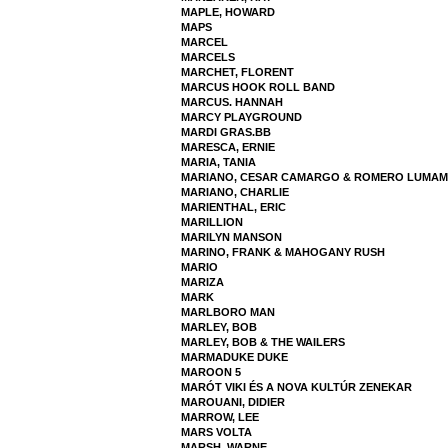
MAPLE, HOWARD
MAPS
MARCEL
MARCELS
MARCHET, FLORENT
MARCUS HOOK ROLL BAND
MARCUS. HANNAH
MARCY PLAYGROUND
MARDI GRAS.BB
MARESCA, ERNIE
MARIA, TANIA
MARIANO, CESAR CAMARGO & ROMERO LUMA
MARIANO, CHARLIE
MARIENTHAL, ERIC
MARILLION
MARILYN MANSON
MARINO, FRANK & MAHOGANY RUSH
MARIO
MARIZA
MARK
MARLBORO MAN
MARLEY, BOB
MARLEY, BOB & THE WAILERS
MARMADUKE DUKE
MAROON 5
MARÓT VIKI ÉS A NOVA KULTÚR ZENEKAR
MAROUANI, DIDIER
MARROW, LEE
MARS VOLTA
MARSH, WARNE