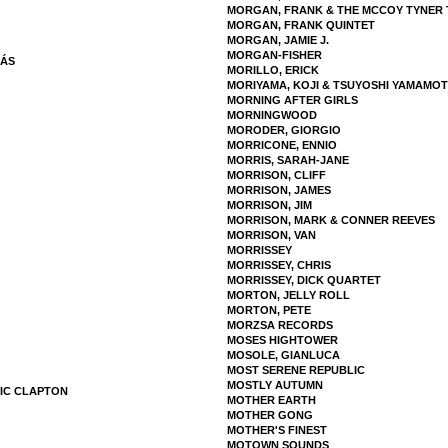
MORGAN, FRANK & THE MCCOY TYNER 
MORGAN, FRANK QUINTET
MORGAN, JAMIE J.
MORGAN-FISHER
MÁS
MORILLO, ERICK
MORIYAMA, KOJI & TSUYOSHI YAMAMOT
MORNING AFTER GIRLS
MORNINGWOOD
MORODER, GIORGIO
MORRICONE, ENNIO
MORRIS, SARAH-JANE
MORRISON, CLIFF
MORRISON, JAMES
MORRISON, JIM
MORRISON, MARK & CONNER REEVES
MORRISON, VAN
MORRISSEY
MORRISSEY, CHRIS
MORRISSEY, DICK QUARTET
MORTON, JELLY ROLL
MORTON, PETE
MORZSA RECORDS
MOSES HIGHTOWER
MOSOLE, GIANLUCA
MOST SERENE REPUBLIC
MOSTLY AUTUMN
RIC CLAPTON
MOTHER EARTH
MOTHER GONG
MOTHER'S FINEST
MOTOWN SOUNDS