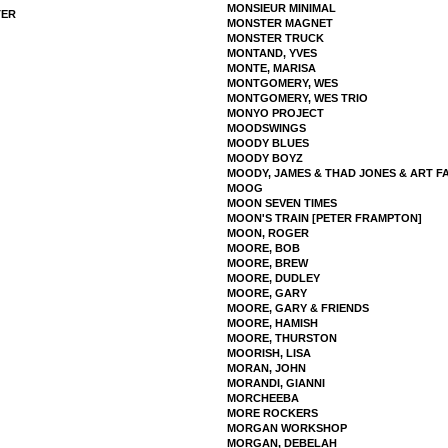
MONSIEUR MINIMAL
TER
MONSTER MAGNET
MONSTER TRUCK
MONTAND, YVES
MONTE, MARISA
MONTGOMERY, WES
MONTGOMERY, WES TRIO
MONYO PROJECT
MOODSWINGS
MOODY BLUES
MOODY BOYZ
MOODY, JAMES & THAD JONES & ART 
MOOG
MOON SEVEN TIMES
MOON'S TRAIN [PETER FRAMPTON]
MOON, ROGER
MOORE, BOB
MOORE, BREW
MOORE, DUDLEY
MOORE, GARY
MOORE, GARY & FRIENDS
MOORE, HAMISH
MOORE, THURSTON
MOORISH, LISA
MORAN, JOHN
MORANDI, GIANNI
MORCHEEBA
MORE ROCKERS
MORGAN WORKSHOP
MORGAN, DEBELAH