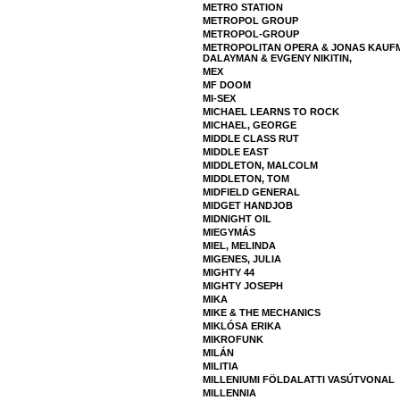
METRO STATION
METROPOL GROUP
METROPOL-GROUP
METROPOLITAN OPERA & JONAS KAUFMA
DALAYMAN & EVGENY NIKITIN,
MEX
MF DOOM
MI-SEX
MICHAEL LEARNS TO ROCK
MICHAEL, GEORGE
MIDDLE CLASS RUT
MIDDLE EAST
MIDDLETON, MALCOLM
MIDDLETON, TOM
MIDFIELD GENERAL
MIDGET HANDJOB
MIDNIGHT OIL
MIEGYMÁS
MIEL, MELINDA
MIGENES, JULIA
MIGHTY 44
MIGHTY JOSEPH
MIKA
MIKE & THE MECHANICS
MIKLÓSA ERIKA
MIKROFUNK
MILÁN
MILITIA
MILLENIUMI FÖLDALATTI VASÚTVONAL
MILLENNIA