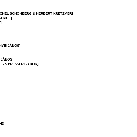
MICHEL SCHÖNBERG & HERBERT KRETZMER]
 RICE]
]
NYEI JÁNOS]
 JÁNOS]
OS & PRESSER GÁBOR]
AND