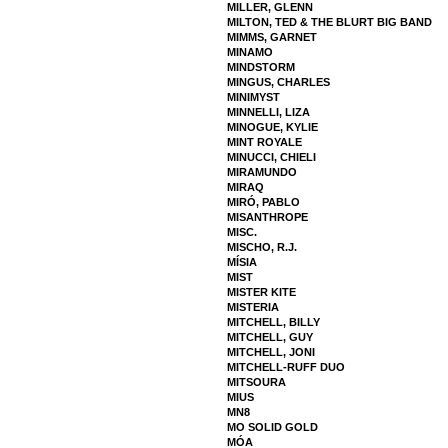
MILLER, GLENN
MILTON, TED & THE BLURT BIG BAND
MIMMS, GARNET
MINAMO
MINDSTORM
MINGUS, CHARLES
MINIMYST
MINNELLI, LIZA
MINOGUE, KYLIE
MINT ROYALE
MINUCCI, CHIELI
MIRAMUNDO
MIRAQ
MIRÓ, PABLO
MISANTHROPE
MISC.
MISCHO, R.J.
MÍSIA
MIST
MISTER KITE
MISTERIA
MITCHELL, BILLY
MITCHELL, GUY
MITCHELL, JONI
MITCHELL-RUFF DUO
MITSOURA
MIUS
MN8
MO SOLID GOLD
MÓA