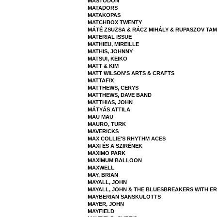
MASTODON
MATADORS
MATAKOPAS
MATCHBOX TWENTY
MÁTÉ ZSUZSA & RÁCZ MIHÁLY & RUPASZOV TA
MATERIAL ISSUE
MATHIEU, MIREILLE
MATHIS, JOHNNY
MATSUI, KEIKO
MATT & KIM
MATT WILSON'S ARTS & CRAFTS
MATTAFIX
MATTHEWS, CERYS
MATTHEWS, DAVE BAND
MATTHIAS, JOHN
MÁTYÁS ATTILA
MAU MAU
MAURO, TURK
MAVERICKS
MAX COLLIE'S RHYTHM ACES
MAXI ÉS A SZIRÉNEK
MAXIMO PARK
MAXIMUM BALLOON
MAXWELL
MAY, BRIAN
MAYALL, JOHN
MAYALL, JOHN & THE BLUESBREAKERS WITH E
MAYBERIAN SANSKÜLOTTS
MAYER, JOHN
MAYFIELD