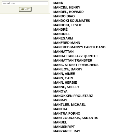
MANÁ
MANCINI, HENRY
MANDEL, HOWARD
MANDO DIAO
MANDOKI SOULMATES
MANDOKI, LESLIE
MANDRÉ
MANDRILL
MANEGARM
MANFRED MANN
MANFRED MANN'S EARTH BAND
MANHATTAN
MANHATTAN JAZZ QUINTET
MANHATTAN TRANSFER
MANIC STREET PREACHERS
MANILOW, BARRY
MANN, AIMEE
MANN, CARL
MANN, HERBIE
MANNE, SHELLY
MANOYA
MANÖKKEN PROLETARZ
MANRAY
MANTLER, MICHAEL
MANTRA
MANTRA PORNO
MANTZOURAKIS, SARANTIS
MANUEL
MANUSKRIPT
MANZAREK, RAY