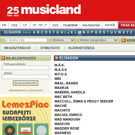
Felhasználónév
M.Á.K.
M.A.S.S
Jelszó
M.F.O.S.
M83
MAAL, BAABA
MAARJA
elfelejtettem a jelszavam
MABERN, HAROLD
MAC BETH
MACCOLL, EWAN & PEGGY SEEGER
MACHÉ
MACHITO
MACIAS, ENRICO
MAD MANOUSH
MADCON
MADDER ROSE
MADNESS