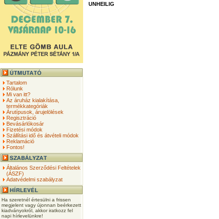
UNHEILIG
Tartalom
Rólunk
Mi van itt?
Az áruház kialakítása,
termékkategóriák
Árutípusok, árujelölések
Regisztráció
Bevásárlókosár
Fizetési módok
Szállítási idő és átvételi módok
Reklamáció
Fontos!
Általános Szerződési Feltételek
(ÁSZF)
Adatvédelmi szabályzat
Ha szeretnél értesülni a frissen
megjelent vagy újonnan beérkezett
kiadványokról, akkor iratkozz fel
napi hírlevelünkre!