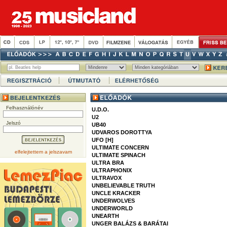
Felhasználónév
U.D.O.
U2
Jelszó
UB40
UDVAROS DOROTTYA
UFO [H]
ULTIMATE CONCERN
elfelejtettem a jelszavam
ULTIMATE SPINACH
ULTRA BRA
ULTRAPHONIX
ULTRAVOX
UNBELIEVABLE TRUTH
UNCLE KRACKER
UNDERWOLVES
UNDERWORLD
UNEARTH
UNGER BALÁZS & BARÁTAI