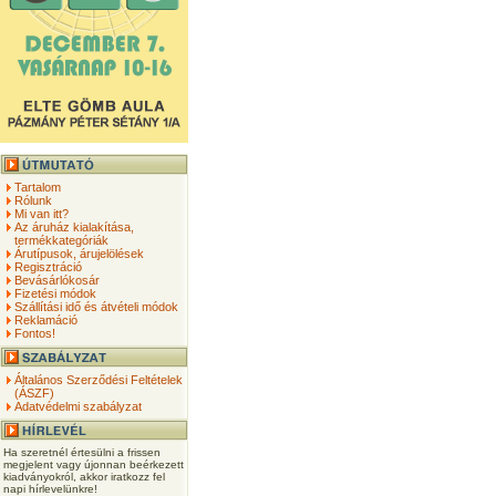
Tartalom
Rólunk
Mi van itt?
Az áruház kialakítása,
termékkategóriák
Árutípusok, árujelölések
Regisztráció
Bevásárlókosár
Fizetési módok
Szállítási idő és átvételi módok
Reklamáció
Fontos!
Általános Szerződési Feltételek
(ÁSZF)
Adatvédelmi szabályzat
Ha szeretnél értesülni a frissen
megjelent vagy újonnan beérkezett
kiadványokról, akkor iratkozz fel
napi hírlevelünkre!