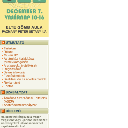
Tartalom
Rólunk
Mi van itt?
Az áruház kialakítása,
termékkategóriák
Árutípusok, árujelölések
Regisztráció
Bevásárlókosár
Fizetési módok
Szállítási idő és átvételi módok
Reklamáció
Fontos!
Általános Szerződési Feltételek
(ÁSZF)
Adatvédelmi szabályzat
Ha szeretnél értesülni a frissen
megjelent vagy újonnan beérkezett
kiadványokról, akkor iratkozz fel
napi hírlevelünkre!