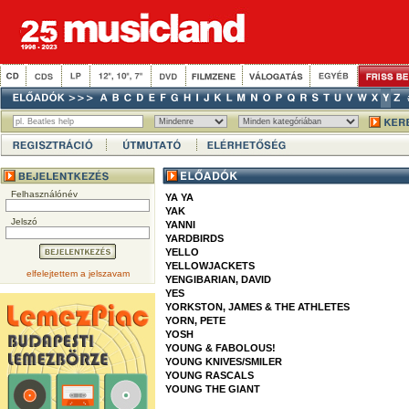
Felhasználónév
YA YA
YAK
Jelszó
YANNI
YARDBIRDS
YELLO
YELLOWJACKETS
elfelejtettem a jelszavam
YENGIBARIAN, DAVID
YES
YORKSTON, JAMES & THE ATHLETES
YORN, PETE
YOSH
YOUNG & FABOLOUS!
YOUNG KNIVES/SMILER
YOUNG RASCALS
YOUNG THE GIANT