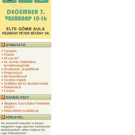
Tartalom
Rólunk
Mi van itt?
Az áruház kialakítása,
termékkategóriák
Árutípusok, árujelölések
Regisztráció
Bevásárlókosár
Fizetési módok
Szállítási idő és átvételi módok
Reklamáció
Fontos!
Általános Szerződési Feltételek
(ÁSZF)
Adatvédelmi szabályzat
Ha szeretnél értesülni a frissen
megjelent vagy újonnan beérkezett
kiadványokról, akkor iratkozz fel
napi hírlevelünkre!