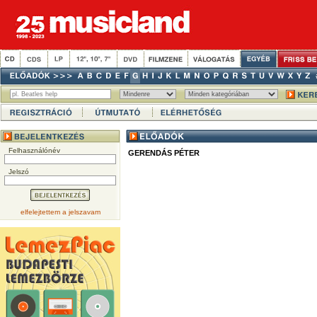
Felhasználónév
GERENDÁS PÉTER
Jelszó
elfelejtettem a jelszavam