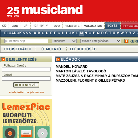
Felhasználónév
MANDEL, HOWARD
MARTON LÁSZLÓ TÁVOLODÓ
Jelszó
MÁTÉ ZSUZSA & RÁCZ MIHÁLY & RUPASZOV TA
MAZZOLENI, FLORENT & GILLES PÉTARD
elfelejtettem a jelszavam