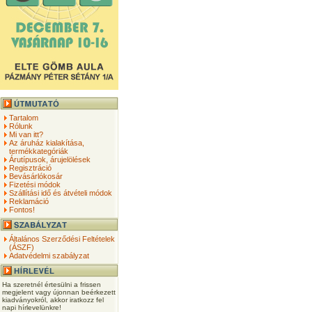
Tartalom
Rólunk
Mi van itt?
Az áruház kialakítása,
termékkategóriák
Árutípusok, árujelölések
Regisztráció
Bevásárlókosár
Fizetési módok
Szállítási idő és átvételi módok
Reklamáció
Fontos!
Általános Szerződési Feltételek
(ÁSZF)
Adatvédelmi szabályzat
Ha szeretnél értesülni a frissen
megjelent vagy újonnan beérkezett
kiadványokról, akkor iratkozz fel
napi hírlevelünkre!