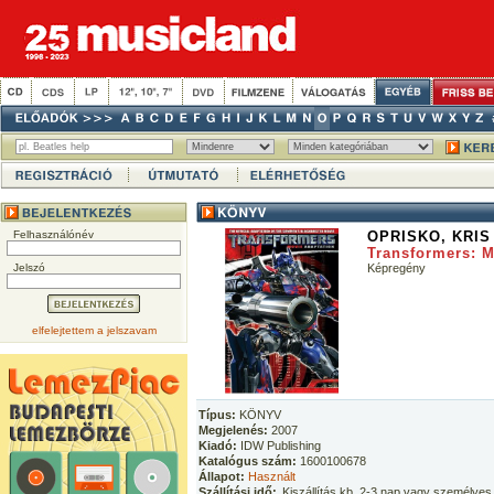
Felhasználónév
OPRISKO, KRIS
Transformers: M
Jelszó
Képregény
elfelejtettem a jelszavam
Típus:
KÖNYV
Megjelenés:
2007
Kiadó:
IDW Publishing
Katalógus szám:
1600100678
Állapot:
Használt
Szállítási idő:
Kiszállítás kb. 2-3 nap vagy személyes