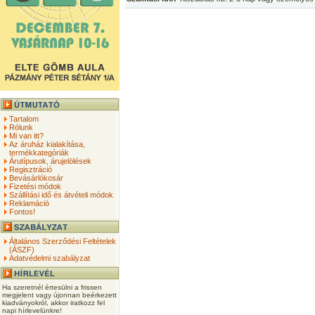
Tartalom
Rólunk
Mi van itt?
Az áruház kialakítása,
termékkategóriák
Árutípusok, árujelölések
Regisztráció
Bevásárlókosár
Fizetési módok
Szállítási idő és átvételi módok
Reklamáció
Fontos!
Általános Szerződési Feltételek
(ÁSZF)
Adatvédelmi szabályzat
Ha szeretnél értesülni a frissen
megjelent vagy újonnan beérkezett
kiadványokról, akkor iratkozz fel
napi hírlevelünkre!