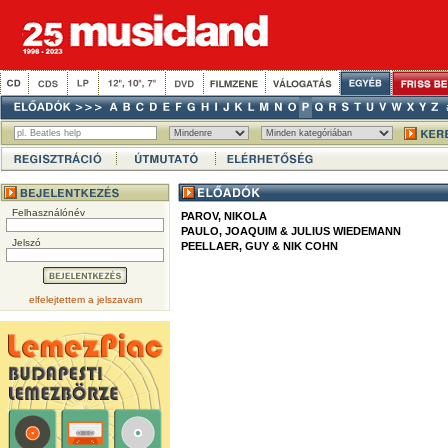
Felhasználónév
PAROV, NIKOLA
PAULO, JOAQUIM & JULIUS WIEDEMANN
Jelszó
PEELLAER, GUY & NIK COHN
elfelejtettem a jelszavam