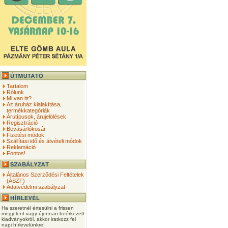
Tartalom
Rólunk
Mi van itt?
Az áruház kialakítása,
termékkategóriák
Árutípusok, árujelölések
Regisztráció
Bevásárlókosár
Fizetési módok
Szállítási idő és átvételi módok
Reklamáció
Fontos!
Általános Szerződési Feltételek
(ÁSZF)
Adatvédelmi szabályzat
Ha szeretnél értesülni a frissen
megjelent vagy újonnan beérkezett
kiadványokról, akkor iratkozz fel
napi hírlevelünkre!