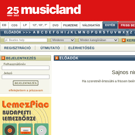
Felhasználónév
Sajnos ni
Jelszó
Ha szeretnél értesülni a frissen beé
elfelejtettem a jelszavam