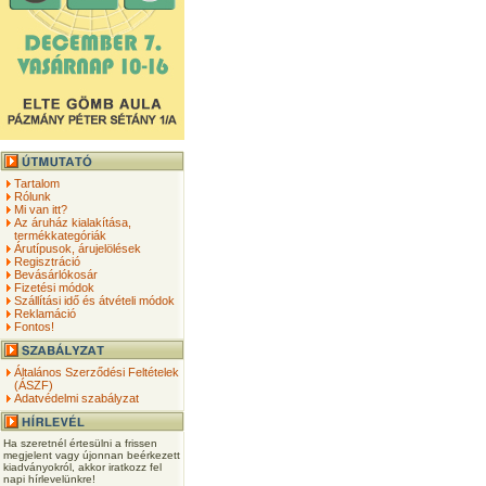
Tartalom
Rólunk
Mi van itt?
Az áruház kialakítása,
termékkategóriák
Árutípusok, árujelölések
Regisztráció
Bevásárlókosár
Fizetési módok
Szállítási idő és átvételi módok
Reklamáció
Fontos!
Általános Szerződési Feltételek
(ÁSZF)
Adatvédelmi szabályzat
Ha szeretnél értesülni a frissen
megjelent vagy újonnan beérkezett
kiadványokról, akkor iratkozz fel
napi hírlevelünkre!