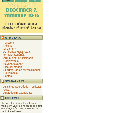
Tartalom
Rólunk
Mi van itt?
Az áruház kialakítása,
termékkategóriák
Árutípusok, árujelölések
Regisztráció
Bevásárlókosár
Fizetési módok
Szállítási idő és átvételi módok
Reklamáció
Fontos!
Általános Szerződési Feltételek
(ÁSZF)
Adatvédelmi szabályzat
Ha szeretnél értesülni a frissen
megjelent vagy újonnan beérkezett
kiadványokról, akkor iratkozz fel
napi hírlevelünkre!