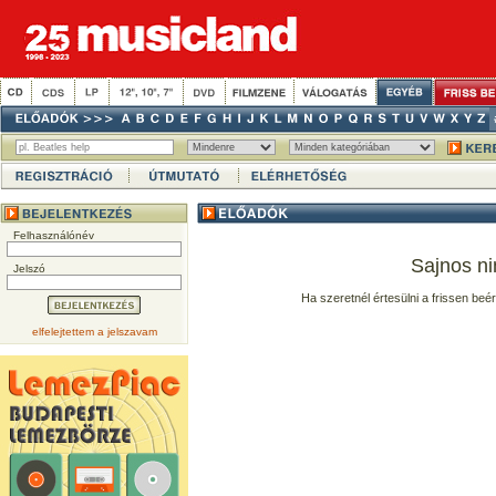
Felhasználónév
Sajnos ni
Jelszó
Ha szeretnél értesülni a frissen beé
elfelejtettem a jelszavam