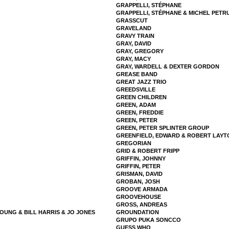
GRAPPELLI, STÉPHANE
GRAPPELLI, STÉPHANE & MICHEL PETR
GRASSCUT
GRAVELAND
GRAVY TRAIN
GRAY, DAVID
GRAY, GREGORY
GRAY, MACY
GRAY, WARDELL & DEXTER GORDON
GREASE BAND
GREAT JAZZ TRIO
GREEDSVILLE
GREEN CHILDREN
GREEN, ADAM
GREEN, FREDDIE
GREEN, PETER
GREEN, PETER SPLINTER GROUP
GREENFIELD, EDWARD & ROBERT LAYT
GREGORIAN
GRID & ROBERT FRIPP
GRIFFIN, JOHNNY
GRIFFIN, PETER
GRISMAN, DAVID
GROBAN, JOSH
GROOVE ARMADA
GROOVEHOUSE
GROSS, ANDREAS
YOUNG & BILL HARRIS & JO JONES
GROUNDATION
GRUPO PUKA SONCCO
GUESS WHO