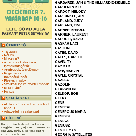
GARBAREK, JAN & THE HILLIARD ENSEMBLE
GARDEN PARTY
GARDOT, MELODY
GARFUNKEL, ART
GARLAND, JUDY
GARLAND, TIM
GARNER, ERROLL
GARNIER, LAURENT
GARRETT, DAVID
GÁSPÁR LACI
GASTON
Tartalom
GATES, DAVID
Rólunk
GATES, GARETH
Mi van itt?
GAVIN, TY
Az áruház kialakítása,
termékkategóriák
GAY DAD
Árutípusok, árujelölések
GAYE, MARVIN
Regisztráció
GAYLE, CRYSTAL
Bevásárlókosár
GAZEBO
Fizetési módok
Szállítási idő és átvételi módok
GAZOLIN
Reklamáció
GEARWHORE
Fontos!
GELDOF, BOB
GELKA
GENE
Általános Szerződési Feltételek
GENERÁL
(ÁSZF)
Adatvédelmi szabályzat
GENEROUS MARIA
GENESIS
GENEVA
Ha szeretnél értesülni a frissen
GÉNIUSZ
megjelent vagy újonnan beérkezett
GENTLEMAN
kiadványokról, akkor iratkozz fel
napi hírlevelünkre!
GEORGIA SATELLITES