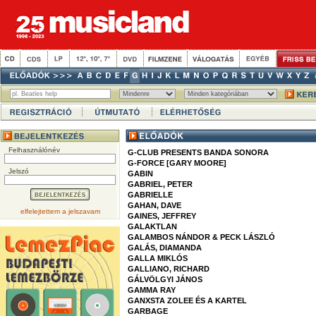
Felhasználónév
G-CLUB PRESENTS BANDA SONORA
G-FORCE [GARY MOORE]
Jelszó
GABIN
GABRIEL, PETER
GABRIELLE
GAHAN, DAVE
elfelejtettem a jelszavam
GAINES, JEFFREY
GALAKTLAN
GALAMBOS NÁNDOR & PECK LÁSZLÓ
GALÁS, DIAMANDA
GALLA MIKLÓS
GALLIANO, RICHARD
GÁLVÖLGYI JÁNOS
GAMMA RAY
GANXSTA ZOLEE ÉS A KARTEL
GARBAGE