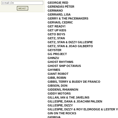
GEORGIE RED
GERENDÁS PÉTER
GERMANO
GERRARD, LISA
GERRY & THE PACEMAKERS
GERVAIS, CEDRIC
GET READY!
GET UP KIDS
GETO BOYS
GETZ, STAN
GETZ, STAN & DIZZY GILLESPIE
GETZ, STAN & JOAO GILBERTO
GEYSTER
GG PROJECT
GHINZU
GHOST RHYTHMS
GHOST SHIP OCTAVIUS
GHYMES
GIANT ROBOT
GIBB, ROBIN
GIBBS, TERRY & BUDDY DE FRANCO
GIBSON, DON
GIDDENS, RHIANNON
GIDDY MOTORS
GILLAN, IAN & THE JAVELINS
GILLESPIE, DANA & JOACHIM PALDEN
GILLESPIE, DIZZY
GILLESPIE, DIZZY & ROY ELDRODGE & LESTER 
GIN ON THE ROCKS
GIORGIA