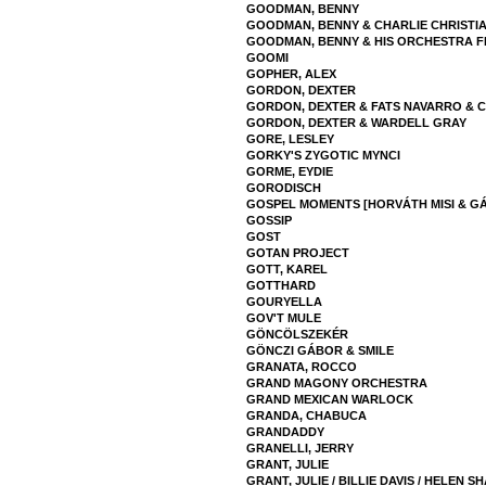
GOODMAN, BENNY
GOODMAN, BENNY & CHARLIE CHRISTI
GOODMAN, BENNY & HIS ORCHESTRA FE
GOOMI
GOPHER, ALEX
GORDON, DEXTER
GORDON, DEXTER & FATS NAVARRO & 
GORDON, DEXTER & WARDELL GRAY
GORE, LESLEY
GORKY'S ZYGOTIC MYNCI
GORME, EYDIE
GORODISCH
GOSPEL MOMENTS [HORVÁTH MISI & G
GOSSIP
GOST
GOTAN PROJECT
GOTT, KAREL
GOTTHARD
GOURYELLA
GOV'T MULE
GÖNCÖLSZEKÉR
GÖNCZI GÁBOR & SMILE
GRANATA, ROCCO
GRAND MAGONY ORCHESTRA
GRAND MEXICAN WARLOCK
GRANDA, CHABUCA
GRANDADDY
GRANELLI, JERRY
GRANT, JULIE
GRANT, JULIE / BILLIE DAVIS / HELEN S