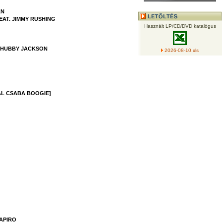
AN
AT. JIMMY RUSHING
Használt LP/CD/DVD katalógus
CHUBBY JACKSON
2026-08-10.xls
ÁL CSABA BOOGIE]
HAPIRO