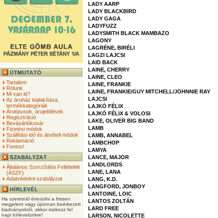
LADY AARP
LADY BLACKBIRD
LADY GAGA
LADYFUZZ
LADYSMITH BLACK MAMBAZO
LAGONY
LAGRÉNE, BIRÉLI
LAGZI LAJCSI
LAID BACK
LAINE, CHERRY
LAINE, CLEO
Tartalom
LAINE, FRANKIE
Rólunk
LAINE, FRANKIE/GUY MITCHELL/JOHNNIE RAY
Mi van itt?
LAJCSI
Az áruház kialakítása,
termékkategóriák
LAJKÓ FÉLIX
Árutípusok, árujelölések
LAJKÓ FÉLIX & VOLOSI
Regisztráció
LAKE, OLIVER BIG BAND
Bevásárlókosár
LAMB
Fizetési módok
Szállítási idő és átvételi módok
LAMB, ANNABEL
Reklamáció
LAMBCHOP
Fontos!
LAMYA
LANCE, MAJOR
LANDLORDS
Általános Szerződési Feltételek
LANE, LANA
(ÁSZF)
Adatvédelmi szabályzat
LANG, K.D.
LANGFORD, JONBOY
LANTOINE, LOIC
Ha szeretnél értesülni a frissen
LANTOS ZOLTÁN
megjelent vagy újonnan beérkezett
LARD FREE
kiadványokról, akkor iratkozz fel
napi hírlevelünkre!
LARSON, NICOLETTE