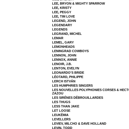
LEE, BRYON & MIGHTY SPARROW
LEE, KRISTY
LEE, PEGGY
LEE, TIM LOVE
LEGEND, JOHN
LEGENDARY
LEGENDS
LEGRAND, MICHEL
LEMAR
LEMEL, GARY
LEMONHEADS
LENINGRAD COWBOYS
LENNON, JOHN
LENNOX, ANNIE
LENOIR, J.B.
LENTON, EVELYN
LEONARDO'S BRIDE
LÉOTARD, PHILIPPE
LERCH ISTVÁN
LES HUMPHRIES SINGERS
LES NOUVELLES POLYPHONIES CORSES & HEC
ZAZOU
LES SIRÉNES DÉBROUILLARDES
LES THUGS
LESS THAN JAKE
LET LOOSE
LEUKÉMIA
LEVELLERS
LEVIEV, MILCHO & DAVE HOLLAND
LEVIN, TODD