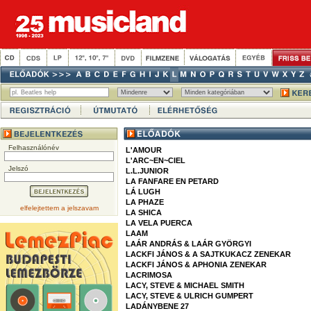
Felhasználónév
L'AMOUR
L'ARC~EN~CIEL
Jelszó
L.L.JUNIOR
LA FANFARE EN PETARD
LÁ LUGH
LA PHAZE
elfelejtettem a jelszavam
LA SHICA
LA VELA PUERCA
LAAM
LAÁR ANDRÁS & LAÁR GYÖRGYI
LACKFI JÁNOS & A SAJTKUKACZ ZENEKAR
LACKFI JÁNOS & APHONIA ZENEKAR
LACRIMOSA
LACY, STEVE & MICHAEL SMITH
LACY, STEVE & ULRICH GUMPERT
LADÁNYBENE 27