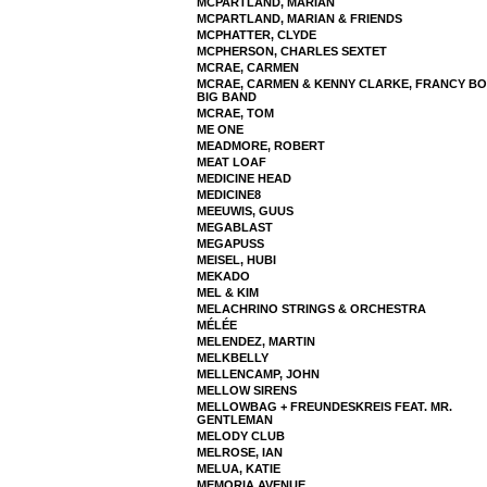
MCPARTLAND, MARIAN
MCPARTLAND, MARIAN & FRIENDS
MCPHATTER, CLYDE
MCPHERSON, CHARLES SEXTET
MCRAE, CARMEN
MCRAE, CARMEN & KENNY CLARKE, FRANCY B
BIG BAND
MCRAE, TOM
ME ONE
MEADMORE, ROBERT
MEAT LOAF
MEDICINE HEAD
MEDICINE8
MEEUWIS, GUUS
MEGABLAST
MEGAPUSS
MEISEL, HUBI
MEKADO
MEL & KIM
MELACHRINO STRINGS & ORCHESTRA
MÉLÉE
MELENDEZ, MARTIN
MELKBELLY
MELLENCAMP, JOHN
MELLOW SIRENS
MELLOWBAG + FREUNDESKREIS FEAT. MR.
GENTLEMAN
MELODY CLUB
MELROSE, IAN
MELUA, KATIE
MEMORIA AVENUE