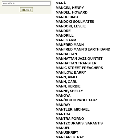
MANÁ
MANCINI, HENRY
MANDEL, HOWARD
MANDO DIAO
MANDOKI SOULMATES
MANDOKI, LESLIE
MANDRÉ
MANDRILL
MANEGARM
MANFRED MANN
MANFRED MANN'S EARTH BAND
MANHATTAN
MANHATTAN JAZZ QUINTET
MANHATTAN TRANSFER
MANIC STREET PREACHERS
MANILOW, BARRY
MANN, AIMEE
MANN, CARL
MANN, HERBIE
MANNE, SHELLY
MANOYA
MANÖKKEN PROLETARZ
MANRAY
MANTLER, MICHAEL
MANTRA
MANTRA PORNO
MANTZOURAKIS, SARANTIS
MANUEL
MANUSKRIPT
MANZAREK, RAY