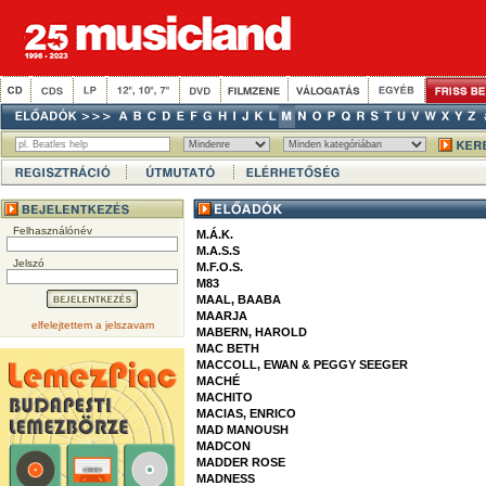
Felhasználónév
M.Á.K.
M.A.S.S
Jelszó
M.F.O.S.
M83
MAAL, BAABA
MAARJA
elfelejtettem a jelszavam
MABERN, HAROLD
MAC BETH
MACCOLL, EWAN & PEGGY SEEGER
MACHÉ
MACHITO
MACIAS, ENRICO
MAD MANOUSH
MADCON
MADDER ROSE
MADNESS