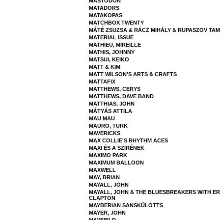
MASTODON
MATADORS
MATAKOPAS
MATCHBOX TWENTY
MÁTÉ ZSUZSA & RÁCZ MIHÁLY & RUPASZOV TA
MATERIAL ISSUE
MATHIEU, MIREILLE
MATHIS, JOHNNY
MATSUI, KEIKO
MATT & KIM
MATT WILSON'S ARTS & CRAFTS
MATTAFIX
MATTHEWS, CERYS
MATTHEWS, DAVE BAND
MATTHIAS, JOHN
MÁTYÁS ATTILA
MAU MAU
MAURO, TURK
MAVERICKS
MAX COLLIE'S RHYTHM ACES
MAXI ÉS A SZIRÉNEK
MAXIMO PARK
MAXIMUM BALLOON
MAXWELL
MAY, BRIAN
MAYALL, JOHN
MAYALL, JOHN & THE BLUESBREAKERS WITH ER
CLAPTON
MAYBERIAN SANSKÜLOTTS
MAYER, JOHN