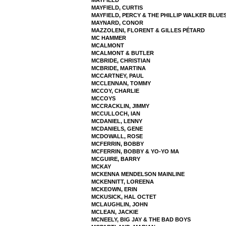
MAYFIELD
MAYFIELD, CURTIS
MAYFIELD, PERCY & THE PHILLIP WALKER BLUE
MAYNARD, CONOR
MAZZOLENI, FLORENT & GILLES PÉTARD
MC HAMMER
MCALMONT
MCALMONT & BUTLER
MCBRIDE, CHRISTIAN
MCBRIDE, MARTINA
MCCARTNEY, PAUL
MCCLENNAN, TOMMY
MCCOY, CHARLIE
MCCOYS
MCCRACKLIN, JIMMY
MCCULLOCH, IAN
MCDANIEL, LENNY
MCDANIELS, GENE
MCDOWALL, ROSE
MCFERRIN, BOBBY
MCFERRIN, BOBBY & YO-YO MA
MCGUIRE, BARRY
MCKAY
MCKENNA MENDELSON MAINLINE
MCKENNITT, LOREENA
MCKEOWN, ERIN
MCKUSICK, HAL OCTET
MCLAUGHLIN, JOHN
MCLEAN, JACKIE
MCNEELY, BIG JAY & THE BAD BOYS