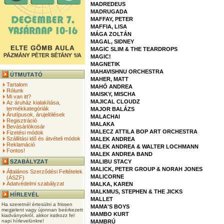
MADREDEUS
MADRUGADA
MAFFAY, PETER
MAFFIA, LISA
MÁGA ZOLTÁN
MAGAL, SIDNEY
MAGIC SLIM & THE TEARDROPS
MAGIC!
MAGNETIK
MAHAVISHNU ORCHESTRA
MAHER, MATT
Tartalom
MAHÓ ANDREA
Rólunk
MAISKY, MISCHA
Mi van itt?
MAJICAL CLOUDZ
Az áruház kialakítása,
termékkategóriák
MAJOR BALÁZS
Árutípusok, árujelölések
MALACHAI
Regisztráció
MALAKA
Bevásárlókosár
MALECZ ATTILA BOP ART ORCHESTRA
Fizetési módok
Szállítási idő és átvételi módok
MALEK ANDREA
Reklamáció
MALEK ANDREA & WALTER LOCHMANN
Fontos!
MALEK ANDREA BAND
MALIBU STACY
MALICK, PETER GROUP & NORAH JONES
Általános Szerződési Feltételek
MALICORNE
(ÁSZF)
Adatvédelmi szabályzat
MALKA, KAREN
MALKMUS, STEPHEN & THE JICKS
MALLET
Ha szeretnél értesülni a frissen
MAMA'S BOYS
megjelent vagy újonnan beérkezett
MAMBO KURT
kiadványokról, akkor iratkozz fel
napi hírlevelünkre!
MAMBRÚ