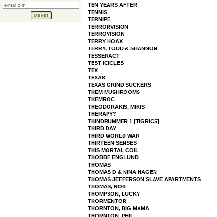
TEN YEARS AFTER
TENNIS
TERNIPE
TERRORVISION
TERROVISION
TERRY HOAX
TERRY, TODD & SHANNON
TESSERACT
TEST ICICLES
TEX
TEXAS
TEXAS GRIND SUCKERS
THEM MUSHROOMS
THEMROC
THEODORAKIS, MIKIS
THERAPY?
THINDRUMMER 1 [TIGRICS]
THIRD DAY
THIRD WORLD WAR
THIRTEEN SENSES
THIS MORTAL COIL
THOBBE ENGLUND
THOMAS
THOMAS D & NINA HAGEN
THOMAS JEFFERSON SLAVE APARTMENTS
THOMAS, ROB
THOMPSON, LUCKY
THORMENTOR
THORNTON, BIG MAMA
THORNTON, PHIL