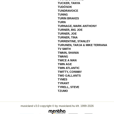
TUCKER, TANYA
TUDÓSOK
TUNDRAVOICE
TUNNG
TURIN BRAKES
TURN
TURNAGE, MARK-ANTHONY
TURNER, BIG JOE
TURNER, JOE
TURNER, TINA
TURRENTINE, STANLEY
TURUNEN, TARJA & MIKE TERRANA
TV SMITH
TWAIN, SHANIA
TWANG
TWICE A MAN
TWIN AGE
TWIN ATLANTIC
TWITTY, CONWAY
TWO GALLANTS
TYMES
TYRANT
TYRELL, STEVE
TZUMO
musicland v3.0 copyright © by musicland.hu kft. 1999-2026