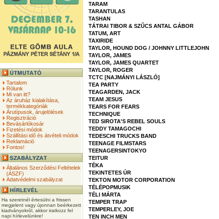
TARAM
TARANTULAS
TASHAN
TÁTRAI TIBOR & SZŰCS ANTAL GÁBOR
TATUM, ART
TAXIRIDE
TAYLOR, HOUND DOG / JOHNNY LITTLEJOHN
TAYLOR, JAMES
TAYLOR, JAMES QUARTET
TAYLOR, ROGER
TCTC [NAJMÁNYI LÁSZLÓ]
Tartalom
TEA PARTY
Rólunk
TEAGARDEN, JACK
Mi van itt?
TEAM JESUS
Az áruház kialakítása,
termékkategóriák
TEARS FOR FEARS
Árutípusok, árujelölések
TECHNIQUE
Regisztráció
TED SIROTA'S REBEL SOULS
Bevásárlókosár
TEDDY TAMAGOCHI
Fizetési módok
Szállítási idő és átvételi módok
TEDESCHI TRUCKS BAND
Reklamáció
TEENAGE FILMSTARS
Fontos!
TEENAGERSINTOKYO
TEITUR
TÉKA
Általános Szerződési Feltételek
TEKINTETES ÚR
(ÁSZF)
Adatvédelmi szabályzat
TEKTON MOTOR CORPORATION
TÉLÉPOPMUSIK
TÉLI MÁRTA
Ha szeretnél értesülni a frissen
TEMPER TRAP
megjelent vagy újonnan beérkezett
TEMPERLEY, JOE
kiadványokról, akkor iratkozz fel
napi hírlevelünkre!
TEN INCH MEN