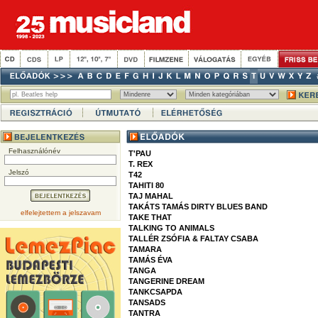
Felhasználónév
T'PAU
T. REX
Jelszó
T42
TAHITI 80
TAJ MAHAL
TAKÁTS TAMÁS DIRTY BLUES BAND
elfelejtettem a jelszavam
TAKE THAT
TALKING TO ANIMALS
TALLÉR ZSÓFIA & FALTAY CSABA
TAMARA
TAMÁS ÉVA
TANGA
TANGERINE DREAM
TANKCSAPDA
TANSADS
TANTRA