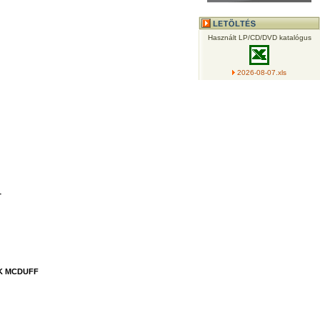
Használt LP/CD/DVD katalógus
2026-08-07.xls
T
K MCDUFF