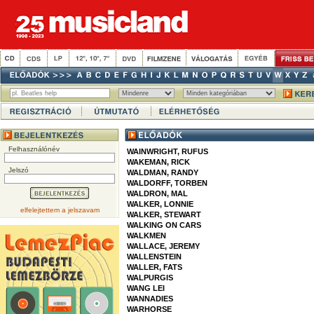
Felhasználónév
WAINWRIGHT, RUFUS
WAKEMAN, RICK
Jelszó
WALDMAN, RANDY
WALDORFF, TORBEN
WALDRON, MAL
WALKER, LONNIE
elfelejtettem a jelszavam
WALKER, STEWART
WALKING ON CARS
WALKMEN
WALLACE, JEREMY
WALLENSTEIN
WALLER, FATS
WALPURGIS
WANG LEI
WANNADIES
WARHORSE