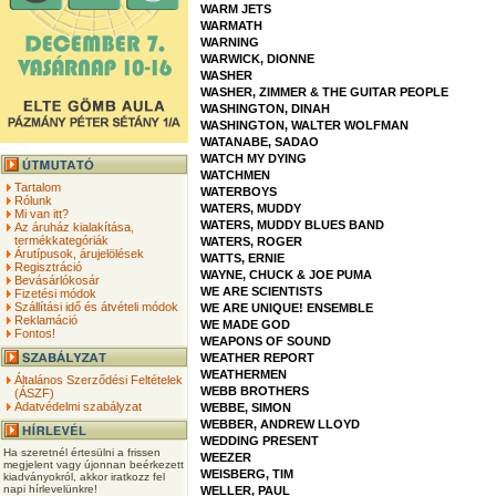
WARM JETS
WARMATH
WARNING
WARWICK, DIONNE
WASHER
WASHER, ZIMMER & THE GUITAR PEOPLE
WASHINGTON, DINAH
WASHINGTON, WALTER WOLFMAN
WATANABE, SADAO
WATCH MY DYING
WATCHMEN
Tartalom
WATERBOYS
Rólunk
WATERS, MUDDY
Mi van itt?
WATERS, MUDDY BLUES BAND
Az áruház kialakítása,
termékkategóriák
WATERS, ROGER
Árutípusok, árujelölések
WATTS, ERNIE
Regisztráció
WAYNE, CHUCK & JOE PUMA
Bevásárlókosár
WE ARE SCIENTISTS
Fizetési módok
Szállítási idő és átvételi módok
WE ARE UNIQUE! ENSEMBLE
Reklamáció
WE MADE GOD
Fontos!
WEAPONS OF SOUND
WEATHER REPORT
WEATHERMEN
Általános Szerződési Feltételek
WEBB BROTHERS
(ÁSZF)
Adatvédelmi szabályzat
WEBBE, SIMON
WEBBER, ANDREW LLOYD
WEDDING PRESENT
Ha szeretnél értesülni a frissen
WEEZER
megjelent vagy újonnan beérkezett
WEISBERG, TIM
kiadványokról, akkor iratkozz fel
napi hírlevelünkre!
WELLER, PAUL