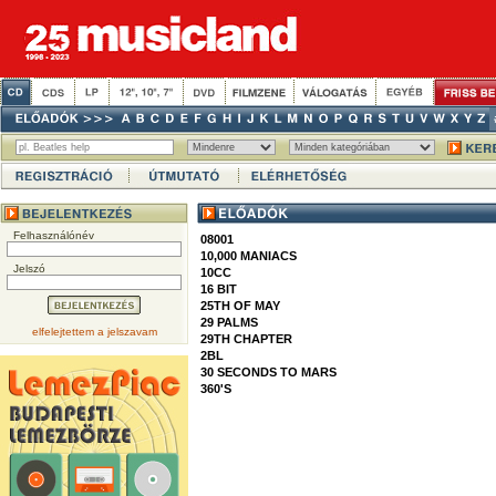
Felhasználónév
08001
10,000 MANIACS
Jelszó
10CC
16 BIT
25TH OF MAY
29 PALMS
elfelejtettem a jelszavam
29TH CHAPTER
2BL
30 SECONDS TO MARS
360'S