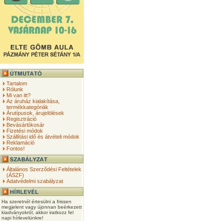
Tartalom
Rólunk
Mi van itt?
Az áruház kialakítása,
termékkategóriák
Árutípusok, árujelölések
Regisztráció
Bevásárlókosár
Fizetési módok
Szállítási idő és átvételi módok
Reklamáció
Fontos!
Általános Szerződési Feltételek
(ÁSZF)
Adatvédelmi szabályzat
Ha szeretnél értesülni a frissen
megjelent vagy újonnan beérkezett
kiadványokról, akkor iratkozz fel
napi hírlevelünkre!