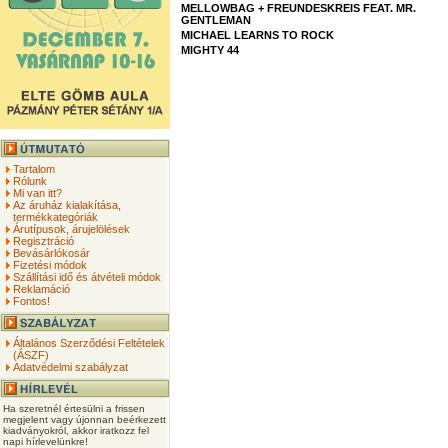
MELLOWBAG + FREUNDESKREIS FEAT. MR.
GENTLEMAN
MICHAEL LEARNS TO ROCK
MIGHTY 44
Tartalom
Rólunk
Mi van itt?
Az áruház kialakítása,
termékkategóriák
Árutípusok, árujelölések
Regisztráció
Bevásárlókosár
Fizetési módok
Szállítási idő és átvételi módok
Reklamáció
Fontos!
Általános Szerződési Feltételek
(ÁSZF)
Adatvédelmi szabályzat
Ha szeretnél értesülni a frissen
megjelent vagy újonnan beérkezett
kiadványokról, akkor iratkozz fel
napi hírlevelünkre!