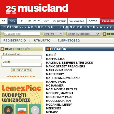
Felhasználónév
MACHÉ
MAFFIA, LISA
Jelszó
MALKMUS, STEPHEN & THE JICKS
MANIC STREET PREACHERS
MARILYN MANSON
MASTERBOY
elfelejtettem a jelszavam
MATTHEWS, DAVE BAND
MAXIMO PARK
MC HAMMER
MCALMONT & BUTLER
MCBRIDE, MARTINA
MCCARTNEY, PAUL
MCCULLOCH, IAN
MCDANIEL, LENNY
MEDICINE8
MEKADO