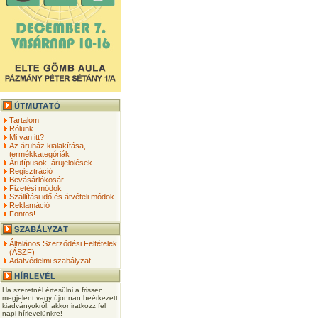
Tartalom
Rólunk
Mi van itt?
Az áruház kialakítása,
termékkategóriák
Árutípusok, árujelölések
Regisztráció
Bevásárlókosár
Fizetési módok
Szállítási idő és átvételi módok
Reklamáció
Fontos!
Általános Szerződési Feltételek
(ÁSZF)
Adatvédelmi szabályzat
Ha szeretnél értesülni a frissen
megjelent vagy újonnan beérkezett
kiadványokról, akkor iratkozz fel
napi hírlevelünkre!