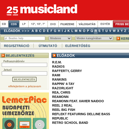
Felhasználónév
R.E.M.
RADIOS
Jelszó
RAFFERTY, GERRY
RAMI
RANKINS
RAPPIN' 4-TAY
elfelejtettem a jelszavam
RAZORLIGHT
REA, CHRIS
REAMONN
REAMONN FEAT. XAVIER NAIDOO
REEL 2 REAL
REEL BIG FISH
REFLEKT FEATURING DELLINE BASS
REPUBLIC
RETRO SCHOOL BAND