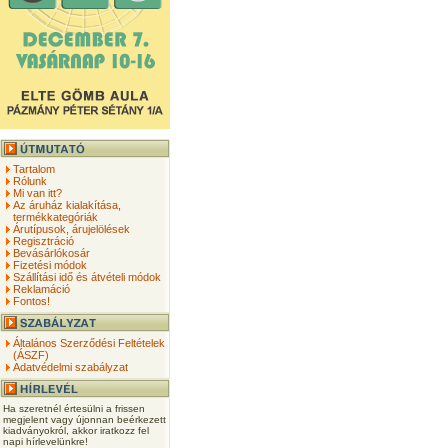
Tartalom
Rólunk
Mi van itt?
Az áruház kialakítása,
termékkategóriák
Árutípusok, árujelölések
Regisztráció
Bevásárlókosár
Fizetési módok
Szállítási idő és átvételi módok
Reklamáció
Fontos!
Általános Szerződési Feltételek
(ÁSZF)
Adatvédelmi szabályzat
Ha szeretnél értesülni a frissen
megjelent vagy újonnan beérkezett
kiadványokról, akkor iratkozz fel
napi hírlevelünkre!