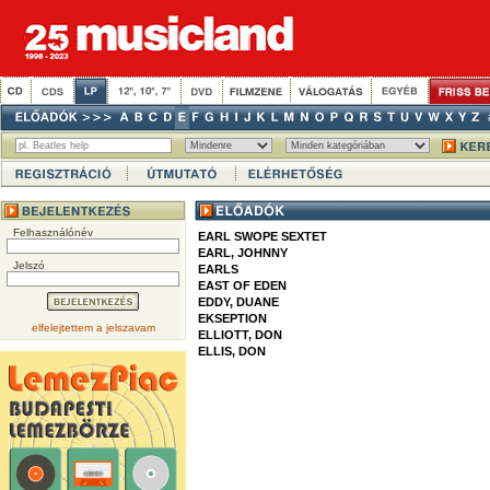
Felhasználónév
EARL SWOPE SEXTET
EARL, JOHNNY
Jelszó
EARLS
EAST OF EDEN
EDDY, DUANE
EKSEPTION
elfelejtettem a jelszavam
ELLIOTT, DON
ELLIS, DON