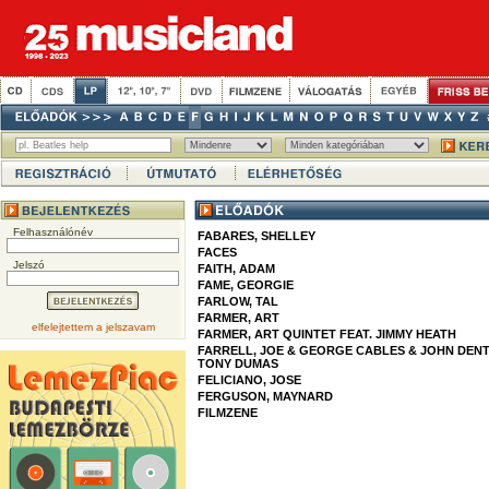
Felhasználónév
FABARES, SHELLEY
FACES
Jelszó
FAITH, ADAM
FAME, GEORGIE
FARLOW, TAL
FARMER, ART
elfelejtettem a jelszavam
FARMER, ART QUINTET FEAT. JIMMY HEATH
FARRELL, JOE & GEORGE CABLES & JOHN DENT
TONY DUMAS
FELICIANO, JOSE
FERGUSON, MAYNARD
FILMZENE