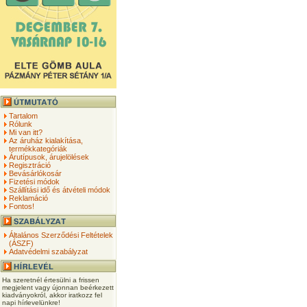
Tartalom
Rólunk
Mi van itt?
Az áruház kialakítása,
termékkategóriák
Árutípusok, árujelölések
Regisztráció
Bevásárlókosár
Fizetési módok
Szállítási idő és átvételi módok
Reklamáció
Fontos!
Általános Szerződési Feltételek
(ÁSZF)
Adatvédelmi szabályzat
Ha szeretnél értesülni a frissen
megjelent vagy újonnan beérkezett
kiadványokról, akkor iratkozz fel
napi hírlevelünkre!