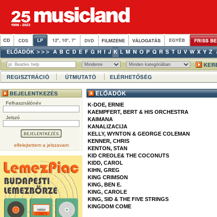
Felhasználónév
K-DOE, ERNIE
KAEMPFERT, BERT & HIS ORCHESTRA
Jelszó
KAIMANA
KANALIZACIJA
KELLY, WYNTON & GEORGE COLEMAN
KENNER, CHRIS
elfelejtettem a jelszavam
KENTON, STAN
KID CREOLE& THE COCONUTS
KIDD, CAROL
KIHN, GREG
KING CRIMSON
KING, BEN E.
KING, CAROLE
KING, SID & THE FIVE STRINGS
KINGDOM COME