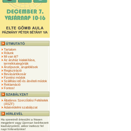
Tartalom
Rólunk
Mi van itt?
Az áruház kialakítása,
termékkategóriák
Árutípusok, árujelölések
Regisztráció
Bevásárlókosár
Fizetési módok
Szállítási idő és átvételi módok
Reklamáció
Fontos!
Általános Szerződési Feltételek
(ÁSZF)
Adatvédelmi szabályzat
Ha szeretnél értesülni a frissen
megjelent vagy újonnan beérkezett
kiadványokról, akkor iratkozz fel
napi hírlevelünkre!