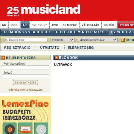
Felhasználónév
ULTRAVOX
Jelszó
elfelejtettem a jelszavam