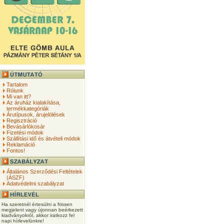
Tartalom
Rólunk
Mi van itt?
Az áruház kialakítása,
termékkategóriák
Árutípusok, árujelölések
Regisztráció
Bevásárlókosár
Fizetési módok
Szállítási idő és átvételi módok
Reklamáció
Fontos!
Általános Szerződési Feltételek
(ÁSZF)
Adatvédelmi szabályzat
Ha szeretnél értesülni a frissen
megjelent vagy újonnan beérkezett
kiadványokról, akkor iratkozz fel
napi hírlevelünkre!