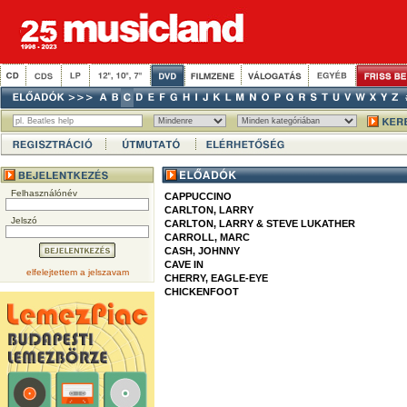
Felhasználónév
CAPPUCCINO
CARLTON, LARRY
Jelszó
CARLTON, LARRY & STEVE LUKATHER
CARROLL, MARC
CASH, JOHNNY
CAVE IN
elfelejtettem a jelszavam
CHERRY, EAGLE-EYE
CHICKENFOOT