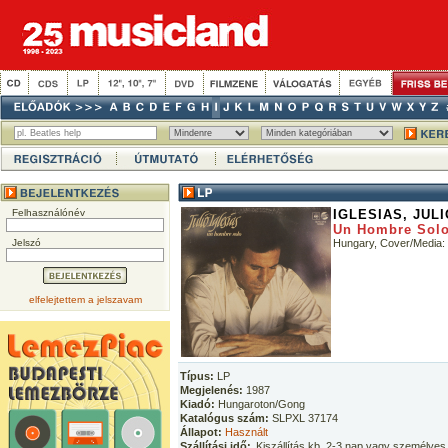
Felhasználónév
IGLESIAS, JULI
Un Hombre Sol
Jelszó
Hungary, Cover/Media
elfelejtettem a jelszavam
Típus:
LP
Megjelenés:
1987
Kiadó:
Hungaroton/Gong
Katalógus szám:
SLPXL 37174
Állapot:
Használt
Szállítási idő:
Kiszállítás kb. 2-3 nap vagy személyes