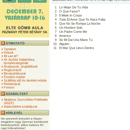
1
Lo Mejor De Tu Vida
2
O Que Fazer?
3
Il Miele In Corpo
4
Todo El Amor Que Te Hace Falta
5
Que No Se Rompa La Noche
6
Un Hombre Solo
7
Un Padre Come Me
8
America
9
Se Mi Dai Una Mano Tu
10
Alguien
11
El Mar Que Llevo Dentro
Tartalom
Rólunk
Mi van itt?
Az áruház kialakítása,
termékkategóriák
Árutípusok, árujelölések
Regisztráció
Bevásárlókosár
Fizetési módok
Szállítási idő és átvételi módok
Reklamáció
Fontos!
Általános Szerződési Feltételek
(ÁSZF)
Adatvédelmi szabályzat
Ha szeretnél értesülni a frissen
megjelent vagy újonnan beérkezett
kiadványokról, akkor iratkozz fel
napi hírlevelünkre!