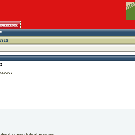
O
o
: VG/VG+
 átvétel budapesti boltunkban azonnal