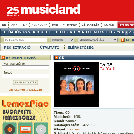
Felhasználónév
YA YA
Ya Ya II
Jelszó
elfelejtettem a jelszavam
Típus:
CD
Megjelenés:
1988
Kiadó:
Warner
Katalógus szám:
242263-2
Állapot:
Használt
Szállítási idő:
Kiszállítás kb. 2-3 nap vagy személyes