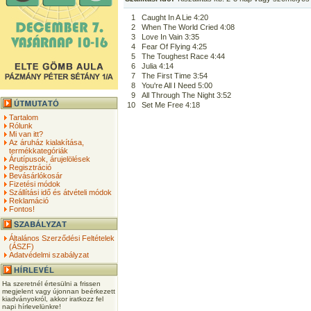
1
Caught In A Lie 4:20
2
When The World Cried 4:08
3
Love In Vain 3:35
4
Fear Of Flying 4:25
5
The Toughest Race 4:44
6
Julia 4:14
7
The First Time 3:54
8
You're All I Need 5:00
9
All Through The Night 3:52
10
Set Me Free 4:18
Tartalom
Rólunk
Mi van itt?
Az áruház kialakítása,
termékkategóriák
Árutípusok, árujelölések
Regisztráció
Bevásárlókosár
Fizetési módok
Szállítási idő és átvételi módok
Reklamáció
Fontos!
Általános Szerződési Feltételek
(ÁSZF)
Adatvédelmi szabályzat
Ha szeretnél értesülni a frissen
megjelent vagy újonnan beérkezett
kiadványokról, akkor iratkozz fel
napi hírlevelünkre!