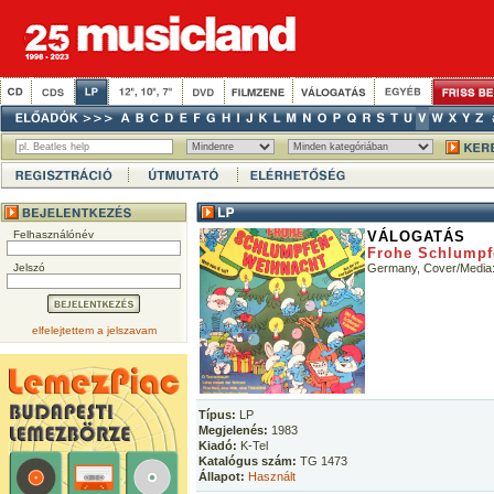
Felhasználónév
VÁLOGATÁS
Frohe Schlumpf
Jelszó
Germany, Cover/Media
elfelejtettem a jelszavam
Típus:
LP
Megjelenés:
1983
Kiadó:
K-Tel
Katalógus szám:
TG 1473
Állapot:
Használt