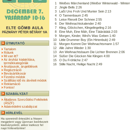
1
Weißes Märchenland (Weißer Winterwald - Winter
2
Jingle Bells 2:26
3
Laßt Uns Froh Und Munter Sein 2:13
4
O Tannenbaum 2:45
5
Leise Rieselt Der Schnee 2:55
6
Der Weihnachtskalender 2:40
7
Kling, Glöckchen, Klingelingeling 2:16
8
Eine Muh, Eine Mäh, Eine Tätärätätä 2:03
9
Morgen, Kinder, Wird's Was Geben 1:40
10
Little Drummer Boy (Ein Hirtenbub) 2:49
11
Morgen Kommt Der Weihnachtsmann 1:57
12
Alle Jahre Wieder 1:30
Tartalom
13
Am Weihnachtsbaum Die Lichter Brennen 2:06
Rólunk
Mi van itt?
14
Süßer Die Glocken Nie Klingen 4:00
Az áruház kialakítása,
15
O Du Fröhliche 2:47
termékkategóriák
16
Stille Nacht, Heilige Nacht 2:49
Árutípusok, árujelölések
Regisztráció
Bevásárlókosár
Fizetési módok
Szállítási idő és átvételi módok
Reklamáció
Fontos!
Általános Szerződési Feltételek
(ÁSZF)
Adatvédelmi szabályzat
Ha szeretnél értesülni a frissen
megjelent vagy újonnan beérkezett
kiadványokról, akkor iratkozz fel
napi hírlevelünkre!