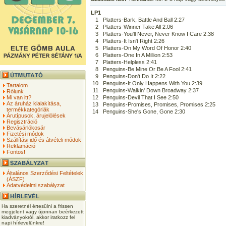
LP1
1
Platters-Bark, Battle And Ball 2:27
2
Platters-Winner Take All 2:06
3
Platters-You'll Never, Never Know I Care 2:38
4
Platters-It Isn't Right 2:26
5
Platters-On My Word Of Honor 2:40
6
Platters-One In A Million 2:53
7
Platters-Helpless 2:41
8
Penguins-Be Mine Or Be A Fool 2:41
9
Penguins-Don't Do It 2:22
10
Penguins-It Only Happens With You 2:39
Tartalom
11
Penguins-Walkin' Down Broadway 2:37
Rólunk
Mi van itt?
12
Penguins-Devil That I See 2:50
Az áruház kialakítása,
13
Penguins-Promises, Promises, Promises 2:25
termékkategóriák
14
Penguins-She's Gone, Gone 2:30
Árutípusok, árujelölések
Regisztráció
Bevásárlókosár
Fizetési módok
Szállítási idő és átvételi módok
Reklamáció
Fontos!
Általános Szerződési Feltételek
(ÁSZF)
Adatvédelmi szabályzat
Ha szeretnél értesülni a frissen
megjelent vagy újonnan beérkezett
kiadványokról, akkor iratkozz fel
napi hírlevelünkre!