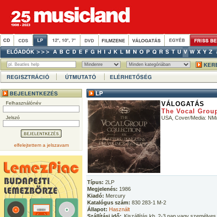
Felhasználónév
VÁLOGATÁS
The Vocal Group
Jelszó
USA, Cover/Media: NM/
elfelejtettem a jelszavam
Típus:
2LP
Megjelenés:
1986
Kiadó:
Mercury
Katalógus szám:
830 283-1 M-2
Állapot:
Használt
Szállítási idő:
Kiszállítás kb. 2-3 nap vagy személyes