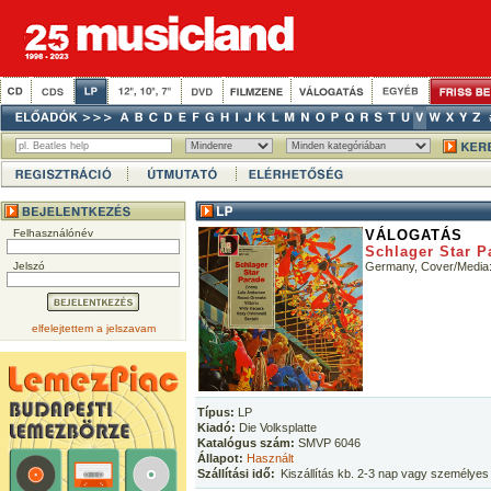
Felhasználónév
VÁLOGATÁS
Schlager Star P
Jelszó
Germany, Cover/Medi
elfelejtettem a jelszavam
Típus:
LP
Kiadó:
Die Volksplatte
Katalógus szám:
SMVP 6046
Állapot:
Használt
Szállítási idő:
Kiszállítás kb. 2-3 nap vagy személyes