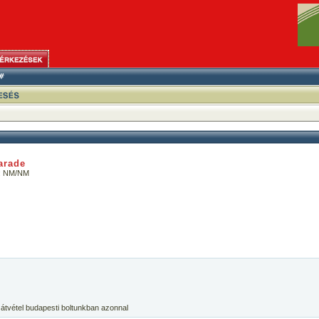
arade
a: NM/NM
 átvétel budapesti boltunkban azonnal