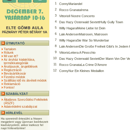
1
ConnyMariandel
2
Rocco GranataIrena
3
VittorioIl Nostre Concerto
4
Das Hazy Osterwald SextettHully Gully Town
5
Willy HagaraMeine Liebe Ist Dein
6
Lale AndersenMatrosen, Matrosen
7
Willy HagaraSie War So Wunderbar
8
Lale AndersenDie Große Freiheit Gibt's In Jedem
Tartalom
9
Rólunk
VittorioLettera A Pinocchio
Mi van itt?
10
Das Hazy Osterwald SextettDer Mann Von Der V
Az áruház kialakítása,
termékkategóriák
11
Rocco GranataLa Crime D'Amore
Árutípusok, árujelölések
Regisztráció
12
ConnyNur Ein Kleines Medaillon
Bevásárlókosár
Fizetési módok
Szállítási idő és átvételi módok
Reklamáció
Fontos!
Általános Szerződési Feltételek
(ÁSZF)
Adatvédelmi szabályzat
Ha szeretnél értesülni a frissen
megjelent vagy újonnan beérkezett
kiadványokról, akkor iratkozz fel
napi hírlevelünkre!