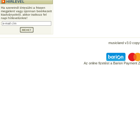
Ha szeretnél értesülni a frissen
megjelent vagy újonnan beérkezett
kiadványokról, akkor iratkozz fel
napi hírlevelünkre!
musicland v3.0 copyr
Az online fizetést a Barion Payment 