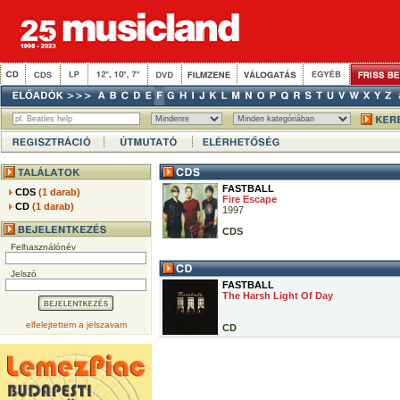
FASTBALL
CDS
(1 darab)
Fire Escape
CD
(1 darab)
1997
CDS
Felhasználónév
Jelszó
FASTBALL
The Harsh Light Of Day
elfelejtettem a jelszavam
CD