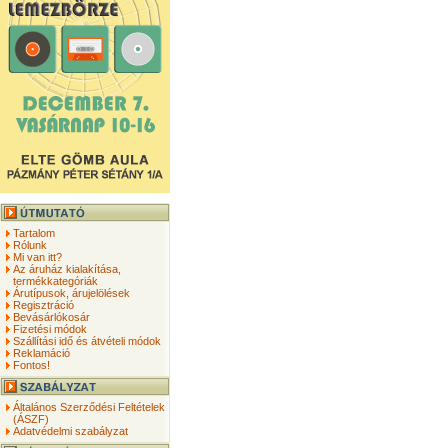
Tartalom
Rólunk
Mi van itt?
Az áruház kialakítása,
termékkategóriák
Árutípusok, árujelölések
Regisztráció
Bevásárlókosár
Fizetési módok
Szállítási idő és átvételi módok
Reklamáció
Fontos!
Általános Szerződési Feltételek
(ÁSZF)
Adatvédelmi szabályzat