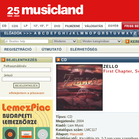
Felhasználónév
ZELLO
First Chapter, 
Jelszó
elfelejtettem a jelszavam
Típus:
CD
Megjelenés:
2004
Kiadó:
Lion Music
Katalógus szám:
LMC117
Állapot:
Használt
Szállítási idő:
Kiszállítás kb. 2-3 nap vagy személyes