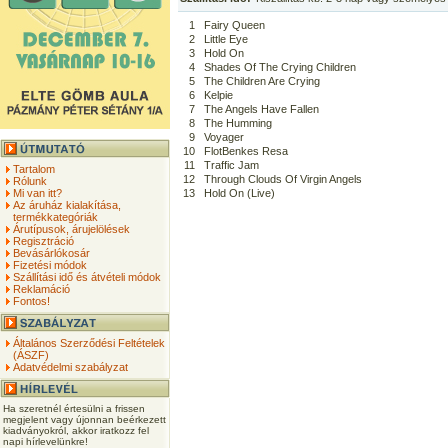
1
Fairy Queen
2
Little Eye
3
Hold On
4
Shades Of The Crying Children
5
The Children Are Crying
6
Kelpie
7
The Angels Have Fallen
8
The Humming
9
Voyager
10
FlotBenkes Resa
11
Traffic Jam
Tartalom
12
Through Clouds Of Virgin Angels
Rólunk
Mi van itt?
13
Hold On (Live)
Az áruház kialakítása,
termékkategóriák
Árutípusok, árujelölések
Regisztráció
Bevásárlókosár
Fizetési módok
Szállítási idő és átvételi módok
Reklamáció
Fontos!
Általános Szerződési Feltételek
(ÁSZF)
Adatvédelmi szabályzat
Ha szeretnél értesülni a frissen
megjelent vagy újonnan beérkezett
kiadványokról, akkor iratkozz fel
napi hírlevelünkre!