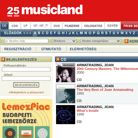
ARMATRADING, JOAN
Felhasználónév
20th Century Masters: The Millennium
2000
Jelszó
CD
ARMATRADING, JOAN
The Very Best of Joan Armatrading
elfelejtettem a jelszavam
1991
CD
ARMATRADING, JOAN
What's Inside
1995
CD