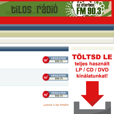
990 Ft
990 Ft
990 Ft
vissza a lap tetejére