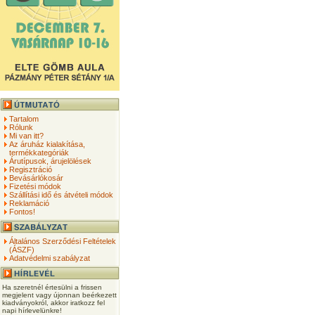
Tartalom
Rólunk
Mi van itt?
Az áruház kialakítása,
termékkategóriák
Árutípusok, árujelölések
Regisztráció
Bevásárlókosár
Fizetési módok
Szállítási idő és átvételi módok
Reklamáció
Fontos!
Általános Szerződési Feltételek
(ÁSZF)
Adatvédelmi szabályzat
Ha szeretnél értesülni a frissen
megjelent vagy újonnan beérkezett
kiadványokról, akkor iratkozz fel
napi hírlevelünkre!