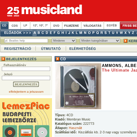
Felhasználónév
AMMONS, ALBER
The Ultimate Ja
Jelszó
elfelejtettem a jelszavam
Típus:
4CD
Kiadó:
Membran Music
Katalógus szám:
222773
Állapot:
Használt
Szállítási idő:
Kiszállítás kb. 2-3 nap vagy személyes