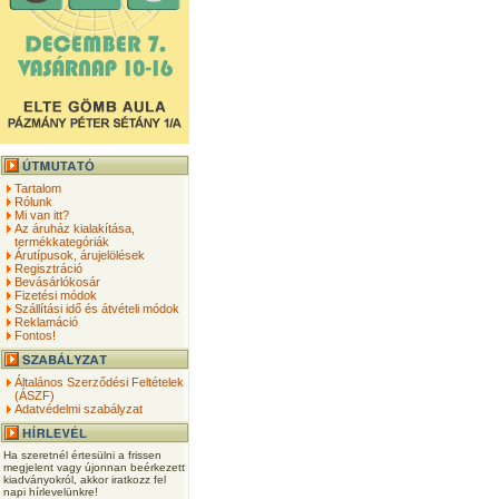
Tartalom
Rólunk
Mi van itt?
Az áruház kialakítása,
termékkategóriák
Árutípusok, árujelölések
Regisztráció
Bevásárlókosár
Fizetési módok
Szállítási idő és átvételi módok
Reklamáció
Fontos!
Általános Szerződési Feltételek
(ÁSZF)
Adatvédelmi szabályzat
Ha szeretnél értesülni a frissen
megjelent vagy újonnan beérkezett
kiadványokról, akkor iratkozz fel
napi hírlevelünkre!