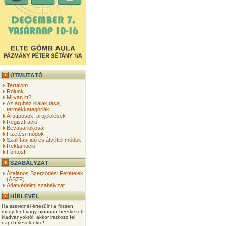
Tartalom
Rólunk
Mi van itt?
Az áruház kialakítása,
termékkategóriák
Árutípusok, árujelölések
Regisztráció
Bevásárlókosár
Fizetési módok
Szállítási idő és átvételi módok
Reklamáció
Fontos!
Általános Szerződési Feltételek
(ÁSZF)
Adatvédelmi szabályzat
Ha szeretnél értesülni a frissen
megjelent vagy újonnan beérkezett
kiadványokról, akkor iratkozz fel
napi hírlevelünkre!