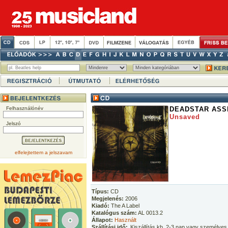
Felhasználónév
DEADSTAR AS
Unsaved
Jelszó
elfelejtettem a jelszavam
Típus:
CD
Megjelenés:
2006
Kiadó:
The A Label
Katalógus szám:
AL 0013.2
Állapot:
Használt
Szállítási idő:
Kiszállítás kb. 2-3 nap vagy személyes