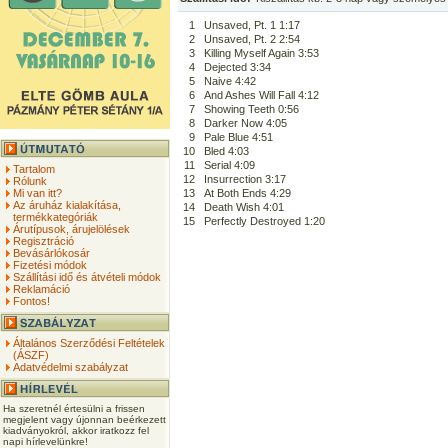
1
Unsaved, Pt. 1 1:17
2
Unsaved, Pt. 2 2:54
3
Killing Myself Again 3:53
4
Dejected 3:34
5
Naive 4:42
6
And Ashes Will Fall 4:12
7
Showing Teeth 0:56
8
Darker Now 4:05
9
Pale Blue 4:51
10
Bled 4:03
11
Serial 4:09
Tartalom
12
Insurrection 3:17
Rólunk
Mi van itt?
13
At Both Ends 4:29
Az áruház kialakítása,
14
Death Wish 4:01
termékkategóriák
15
Perfectly Destroyed 1:20
Árutípusok, árujelölések
Regisztráció
Bevásárlókosár
Fizetési módok
Szállítási idő és átvételi módok
Reklamáció
Fontos!
Általános Szerződési Feltételek
(ÁSZF)
Adatvédelmi szabályzat
Ha szeretnél értesülni a frissen
megjelent vagy újonnan beérkezett
kiadványokról, akkor iratkozz fel
napi hírlevelünkre!