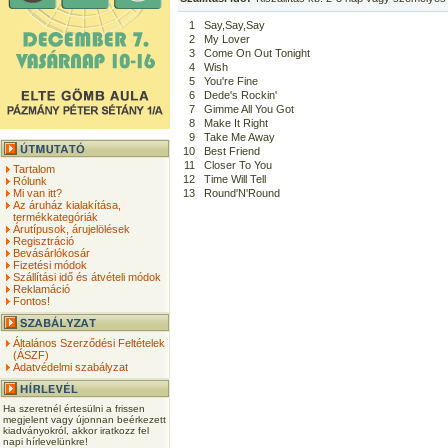
1
Say,Say,Say
2
My Lover
3
Come On Out Tonight
4
Wish
5
You're Fine
6
Dede's Rockin'
7
Gimme All You Got
8
Make It Right
9
Take Me Away
10
Best Friend
11
Closer To You
Tartalom
12
Time Will Tell
Rólunk
Mi van itt?
13
Round'N'Round
Az áruház kialakítása,
termékkategóriák
Árutípusok, árujelölések
Regisztráció
Bevásárlókosár
Fizetési módok
Szállítási idő és átvételi módok
Reklamáció
Fontos!
Általános Szerződési Feltételek
(ÁSZF)
Adatvédelmi szabályzat
Ha szeretnél értesülni a frissen
megjelent vagy újonnan beérkezett
kiadványokról, akkor iratkozz fel
napi hírlevelünkre!