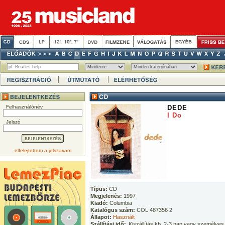
Felhasználónév
DEDE
I Do
Jelszó
elfelejtettem a jelszavam
Típus:
CD
Megjelenés:
1997
Kiadó:
Columbia
Katalógus szám:
COL 487356 2
Állapot:
Használt
Szállítási idő:
Kiszállítás kb. 2-3 nap vagy személyes