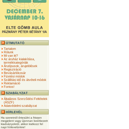
Tartalom
Rólunk
Mi van itt?
Az áruház kialakítása,
termékkategóriák
Árutípusok, árujelölések
Regisztráció
Bevásárlókosár
Fizetési módok
Szállítási idő és átvételi módok
Reklamáció
Fontos!
Általános Szerződési Feltételek
(ÁSZF)
Adatvédelmi szabályzat
Ha szeretnél értesülni a frissen
megjelent vagy újonnan beérkezett
kiadványokról, akkor iratkozz fel
napi hírlevelünkre!