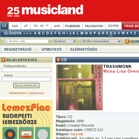
Felhasználónév
TRASHMONK
Mona Lisa Over
Jelszó
elfelejtettem a jelszavam
Típus:
CD
Megjelenés:
1999
Kiadó:
Creation Records
Katalógus szám:
CRECD 212
Állapot:
Használt
Szállítási idő:
Kiszállítás kb. 2-3 nap vagy személyes