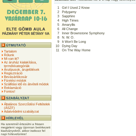
1
Girl I Used 2 Know
2
Polygamy
3
Sapphire
4
High Times
5
Amaryllis
6
All Change
7
Inner Brownstone Symphony
8
N. W. O.
9
It Won't Be Long
10
Dying Day
11
On The Way Home
Tartalom
Rólunk
Mi van itt?
Az áruház kialakítása,
termékkategóriák
Árutípusok, árujelölések
Regisztráció
Bevásárlókosár
Fizetési módok
Szállítási idő és átvételi módok
Reklamáció
Fontos!
Általános Szerződési Feltételek
(ÁSZF)
Adatvédelmi szabályzat
Ha szeretnél értesülni a frissen
megjelent vagy újonnan beérkezett
kiadványokról, akkor iratkozz fel
napi hírlevelünkre!