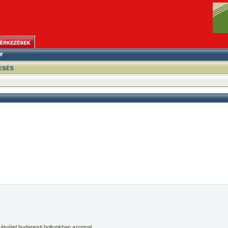
 átvétel budapesti boltunkban azonnal