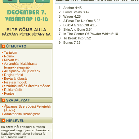
1
Anchor 4:45
2
Blood Stains 3:47
3
Wager 4:25
4
A Pose For No One 5:22
5
Build A Great Cliff 4:15
6
Skin And Bone 3:54
7
In The Center Of Powder White 5:10
8
To Break Into 5:52
9
Bones 7:29
Tartalom
Rólunk
Mi van itt?
Az áruház kialakítása,
termékkategóriák
Árutípusok, árujelölések
Regisztráció
Bevásárlókosár
Fizetési módok
Szállítási idő és átvételi módok
Reklamáció
Fontos!
Általános Szerződési Feltételek
(ÁSZF)
Adatvédelmi szabályzat
Ha szeretnél értesülni a frissen
megjelent vagy újonnan beérkezett
kiadványokról, akkor iratkozz fel
napi hírlevelünkre!