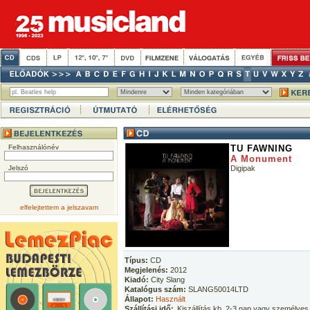
Felhasználónév
TU FAWNING
A Monument
Jelszó
Digipak
elfelejtettem a jelszavam
Típus:
CD
Megjelenés:
2012
Kiadó:
City Slang
Katalógus szám:
SLANG50014LTD
Állapot:
Használt
Szállítási idő:
Kiszállítás kb. 2-3 nap vagy személyes