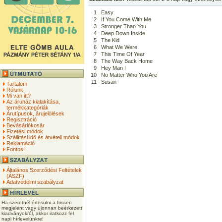
1
Easy
2
If You Come With Me
3
Stronger Than You
4
Deep Down Inside
5
The Kid
6
What We Were
7
This Time Of Year
8
The Way Back Home
9
Hey Man !
10
No Matter Who You Are
11
Susan
Tartalom
Rólunk
Mi van itt?
Az áruház kialakítása,
termékkategóriák
Árutípusok, árujelölések
Regisztráció
Bevásárlókosár
Fizetési módok
Szállítási idő és átvételi módok
Reklamáció
Fontos!
Általános Szerződési Feltételek
(ÁSZF)
Adatvédelmi szabályzat
Ha szeretnél értesülni a frissen
megjelent vagy újonnan beérkezett
kiadványokról, akkor iratkozz fel
napi hírlevelünkre!