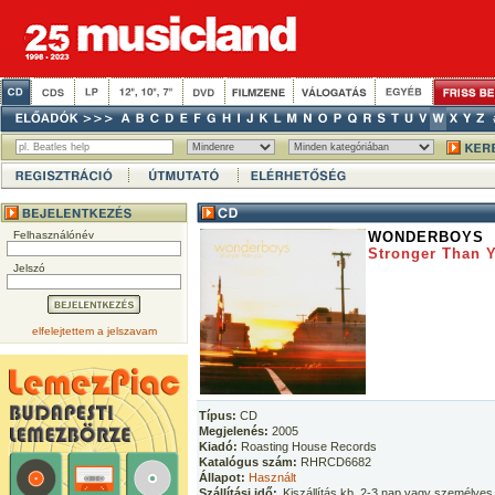
Felhasználónév
WONDERBOYS
Stronger Than 
Jelszó
elfelejtettem a jelszavam
Típus:
CD
Megjelenés:
2005
Kiadó:
Roasting House Records
Katalógus szám:
RHRCD6682
Állapot:
Használt
Szállítási idő:
Kiszállítás kb. 2-3 nap vagy személyes