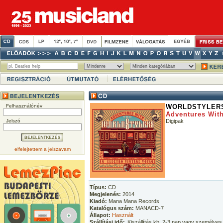
Felhasználónév
WORLDSTYLER
Adventures With
Jelszó
Digipak
elfelejtettem a jelszavam
Típus:
CD
Megjelenés:
2014
Kiadó:
Mana Mana Records
Katalógus szám:
MANACD-7
Állapot:
Használt
Szállítási idő:
Kiszállítás kb. 2-3 nap vagy személyes