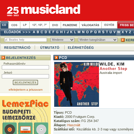
Felhasználónév
WILDE, KIM
Another Step
Jelszó
Australia import
elfelejtettem a jelszavam
Típus:
PCD
Kiadó:
2000 Fruitgum Corp.
Katalógus szám:
FG 254 347
Állapot:
Használt
Szállítási idő:
Kiszállítás kb. 2-3 nap vagy személyes