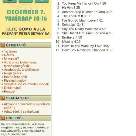
1
You Keep Me Hangin' On 4:18
2
Hit Him 3:35
3
Another Step (Closer To You) 3:23
4
The Thrill Of It 3:57
5
I've Got So Much Love 4:01
6
Schoolgirl 3:43
7
Say You Really Want Me 3:45
8
She Hasn't Got Time For You 4:19
9
Brothers 4:50
10
Missing 4:29
11
How Do You Want My Love 4:02
12
Don't Say Nothing's Changed 3:55
Tartalom
Rólunk
Mi van itt?
Az áruház kialakítása,
termékkategóriák
Árutípusok, árujelölések
Regisztráció
Bevásárlókosár
Fizetési módok
Szállítási idő és átvételi módok
Reklamáció
Fontos!
Általános Szerződési Feltételek
(ÁSZF)
Adatvédelmi szabályzat
Ha szeretnél értesülni a frissen
megjelent vagy újonnan beérkezett
kiadványokról, akkor iratkozz fel
napi hírlevelünkre!