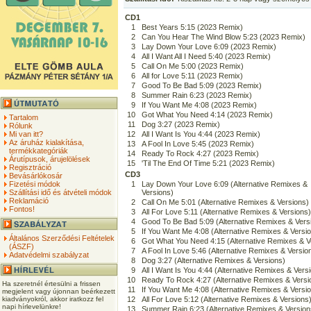
CD1
1
Best Years 5:15 (2023 Remix)
2
Can You Hear The Wind Blow 5:23 (2023 Remix)
3
Lay Down Your Love 6:09 (2023 Remix)
4
All I Want All I Need 5:40 (2023 Remix)
5
Call On Me 5:00 (2023 Remix)
6
All for Love 5:11 (2023 Remix)
7
Good To Be Bad 5:09 (2023 Remix)
8
Summer Rain 6:23 (2023 Remix)
9
If You Want Me 4:08 (2023 Remix)
10
Got What You Need 4:14 (2023 Remix)
Tartalom
11
Dog 3:27 (2023 Remix)
Rólunk
Mi van itt?
12
All I Want Is You 4:44 (2023 Remix)
Az áruház kialakítása,
13
A Fool In Love 5:45 (2023 Remix)
termékkategóriák
14
Ready To Rock 4:27 (2023 Remix)
Árutípusok, árujelölések
15
'Til The End Of Time 5:21 (2023 Remix)
Regisztráció
CD3
Bevásárlókosár
Fizetési módok
1
Lay Down Your Love 6:09 (Alternative Remixes &
Szállítási idő és átvételi módok
Versions)
Reklamáció
2
Call On Me 5:01 (Alternative Remixes & Versions)
Fontos!
3
All For Love 5:11 (Alternative Remixes & Versions)
4
Good To Be Bad 5:09 (Alternative Remixes & Vers
5
If You Want Me 4:08 (Alternative Remixes & Versi
Általános Szerződési Feltételek
6
Got What You Need 4:15 (Alternative Remixes & V
(ÁSZF)
7
A Fool In Love 5:46 (Alternative Remixes & Versio
Adatvédelmi szabályzat
8
Dog 3:27 (Alternative Remixes & Versions)
9
All I Want Is You 4:44 (Alternative Remixes & Vers
10
Ready To Rock 4:27 (Alternative Remixes & Versi
Ha szeretnél értesülni a frissen
11
If You Want Me 4:08 (Alternative Remixes & Versi
megjelent vagy újonnan beérkezett
kiadványokról, akkor iratkozz fel
12
All For Love 5:12 (Alternative Remixes & Versions
napi hírlevelünkre!
13
Summer Rain 6:23 (Alternative Remixes & Version