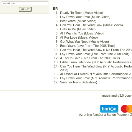
BR
1
Ready To Rock (Music Video)
2
Lay Down Your Love (Music Video)
3
Best Years (Music Video)
4
Can You Hear The Wind Blow (Music Video)
5
Call On Me (Music Video)
6
All I Want Is You (Music Video)
7
All For Love (Music Video)
8
Got What You Need (Music Video)
9
Best Years (Live From The 2008 Tour)
10
Can You Hear The Wind Blow (Live From The 200
11
Lay Down Your Love (Live From The 2008 Tour)
12
A Fool In Love (Live From The 2008 Tour)
13
Eddie Trunk Interview (N.Y. Acoustic Performance
14
Can You Hear The Wind Blow (N.Y. Acoustic Perf
2008)
15
All I Want All I Need (N.Y. Acoustic Performance 2
16
Lay Down Your Love (N.Y. Acoustic Performance 
17
Summer Rain (Slideshow)
musicland v3.0 copyr
Az online fizetést a Barion Payment 