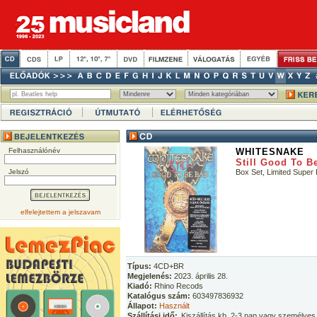
Felhasználónév
WHITESNAKE
Still Good To B
Jelszó
Box Set, Limited Super
elfelejtettem a jelszavam
Típus:
4CD+BR
Megjelenés:
2023. április 28.
Kiadó:
Rhino Recods
Katalógus szám:
603497836932
Állapot:
Használt
Szállítási idő:
Kiszállítás kb. 2-3 nap vagy személyes