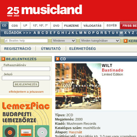
Felhasználónév
WILT
Bastinado
Jelszó
Limited Edition
elfelejtettem a jelszavam
Típus:
2CD
Megjelenés:
2000
Kiadó:
Mushroom Records
Katalógus szám:
mush65cdx
Állapot:
Használt
Szállítási idő:
Kiszállítás kb. 2-3 nap vagy személyes