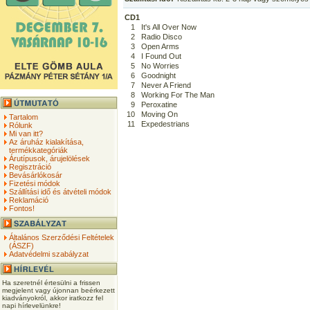
CD1
1
It's All Over Now
2
Radio Disco
3
Open Arms
4
I Found Out
5
No Worries
6
Goodnight
7
Never A Friend
8
Working For The Man
9
Peroxatine
10
Moving On
Tartalom
11
Expedestrians
Rólunk
Mi van itt?
Az áruház kialakítása,
termékkategóriák
Árutípusok, árujelölések
Regisztráció
Bevásárlókosár
Fizetési módok
Szállítási idő és átvételi módok
Reklamáció
Fontos!
Általános Szerződési Feltételek
(ÁSZF)
Adatvédelmi szabályzat
Ha szeretnél értesülni a frissen
megjelent vagy újonnan beérkezett
kiadványokról, akkor iratkozz fel
napi hírlevelünkre!